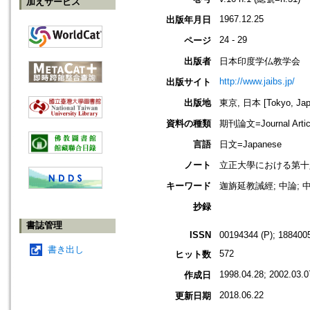
加えサービス
1967.12.25
出版年月日
24 - 29
ページ
出版者
日本印度学仏教学会
http://www.jaibs.jp/
出版サイト
出版地
東京, 日本 [Tokyo, Jap
資料の種類
期刊論文=Journal Artic
言語
日文=Japanese
ノート
立正大學における第十八回學術大會紀
キーワード
迦旃延教誡經; 中論; 中
抄録
書誌管理
ISSN
00194344 (P); 1884005
書き出し
572
ヒット数
1998.04.28; 2002.03.0
作成日
2018.06.22
更新日期