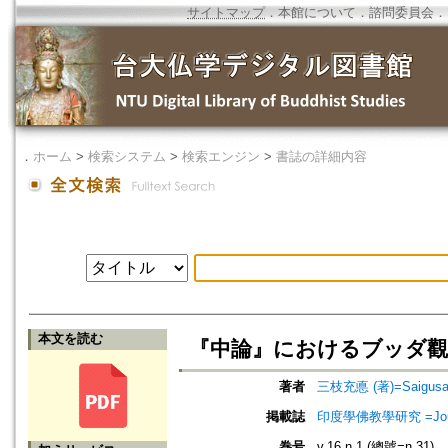
サイトマップ
．
本館について
．
諮問委員会
．
．
ホーム
>
検索システム
>
検索エンジン
>
書誌の詳細内容
本文を読む
『中論』におけるブッダ觀
著者
三枝充悳 (著)=Saigusa, M
掲載誌
印度學佛教學研究 =Journal 
巻号
v.16 n.1 (總號=n.31)