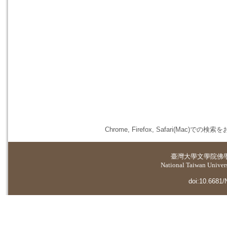
Chrome, Firefox, Safari(
臺灣大學
文學院佛
National Taiwan Universi
doi:10.6681