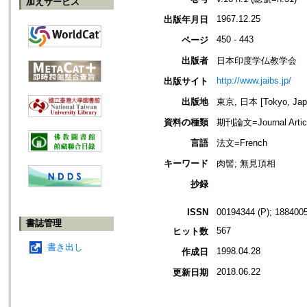
加えサービス
1967.12.25
出版年月日
450 - 443
ページ
出版者
日本印度学仏教学会
http://www.jaibs.jp/
出版サイト
出版地
東京, 日本 [Tokyo, Jap
資料の種類
期刊論文=Journal Artic
言語
法文=French
キーワード
肉髻; 無見頂相
抄録
ISSN
00194344 (P); 1884005
書誌管理
567
ヒット数
書き出し
1998.04.28
作成日
2018.06.22
更新日期