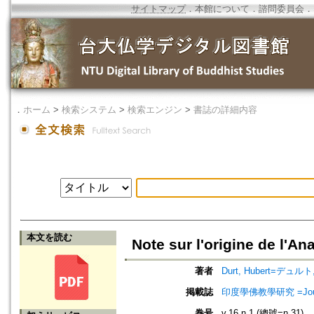
サイトマップ
．
本館について
．
諮問委員会
．
．
ホーム
>
検索システム
>
検索エンジン
>
書誌の詳細内容
本文を読む
Note sur l'origine de l
著者
Durt, Hubert=デュルト,
掲載誌
印度學佛教學研究 =Journal 
巻号
v.16 n.1 (總號=n.31)