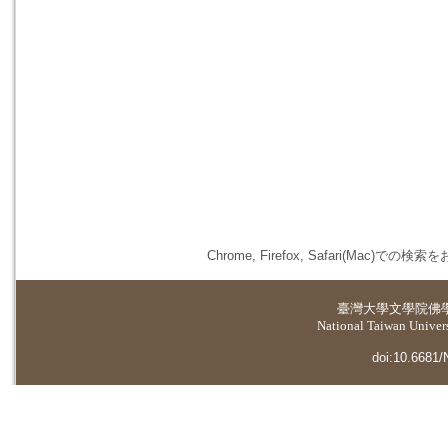
Chrome, Firefox, Safari(
臺灣大學
文學院佛
National Taiwan Universi
doi:10.6681