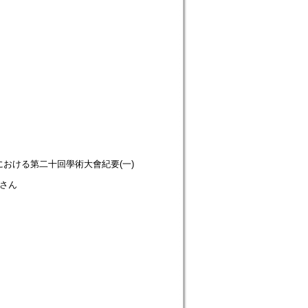
ion. 大正大學における第二十回學術大會紀要(一)
ろさん