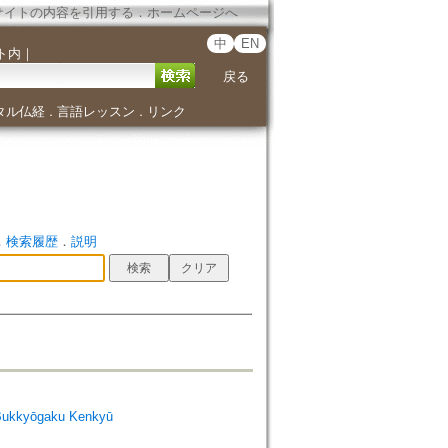
サイトの内容を引用する
．
ホームページへ
中
EN
ト内
｜
戻る
タル仏経
言語レッスン
リンク
．
．
．
検索履歴
．
説明
Bukkyōgaku Kenkyū