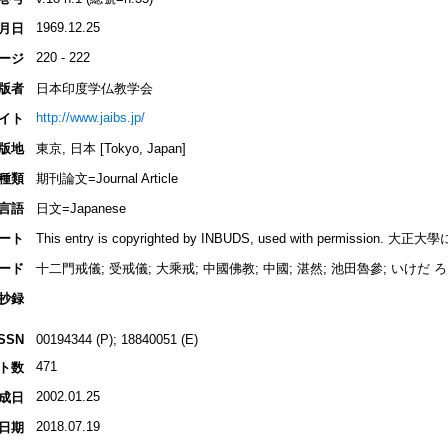
1969.12.25
月日
220 - 222
ージ
版者
日本印度学仏教学会
http://www.jaibs.jp/
イト
版地
東京, 日本 [Tokyo, Japan]
種類
期刊論文=Journal Article
言語
日文=Japanese
ート
This entry is copyrighted by INBUDS, used with permiss
ード
十二門戒儀; 受戒儀; 大乘戒; 中國佛教; 中國; 湛然; 池田魯參; いけだ 
抄録
ISSN
00194344 (P); 18840051 (E)
471
ト数
2002.01.25
成日
2018.07.19
日期