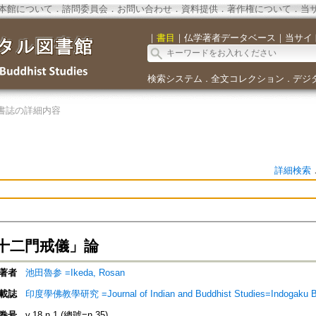
本館について
．
諮問委員会
．
お問い合わせ
．
資料提供
．
著作権について
．
当
｜
書目
｜
仏学著者データベース
｜
当サイ
検索システム
全文コレクション
デジ
．
．
書誌の詳細内容
詳細検索
十二門戒儀」論
著者
池田魯参 =Ikeda, Rosan
載誌
印度學佛教學研究 =Journal of Indian and Buddhist Studies=Indogaku 
巻号
v.18 n.1 (總號=n.35)