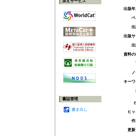
加えサービス
出版年
ペ
出
出版サ
出
資料の
ノ
キーワ
書誌管理
書き出し
ヒッ
作
更新