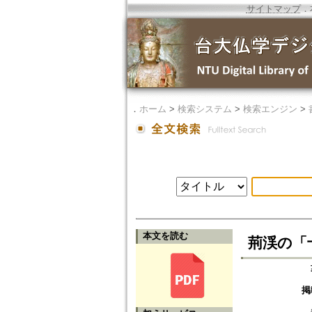
サイトマップ
．
．
ホーム
>
検索システム
>
検索エンジン
>
本文を読む
荊渓の「
掲