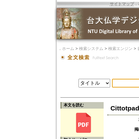
サイトマップ
．
．
ホーム
>
検索システム
>
検索エンジン
>
本文を読む
Cittotpa
掲