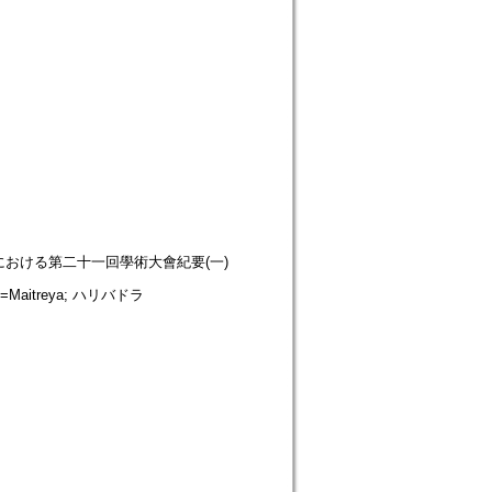
sion. 花園大學における第二十一回學術大會紀要(一)
aitreya; ハリバドラ