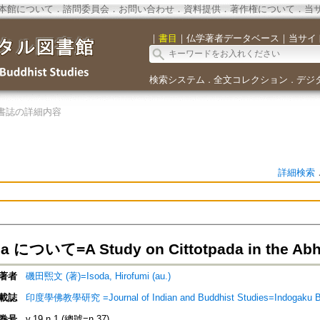
本館について
．
諮問委員会
．
お問い合わせ
．
資料提供
．
著作権について
．
当
｜
書目
｜
仏学著者データベース
｜
当サイ
検索システム
全文コレクション
デジ
．
．
書誌の詳細内容
詳細検索
da について=A Study on Cittotpada in the Ab
著者
磯田煕文 (著)=Isoda, Hirofumi (au.)
載誌
印度學佛教學研究 =Journal of Indian and Buddhist Studies=Indogaku 
巻号
v.19 n.1 (總號=n.37)