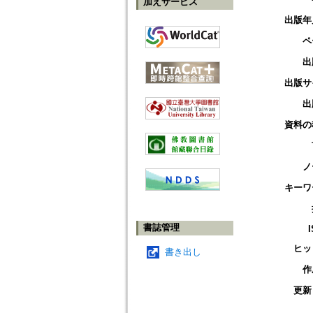
加えサービス
出版年
ペ
出
出版サ
出
資料の
ノ
キーワ
書誌管理
ヒッ
書き出し
作
更新