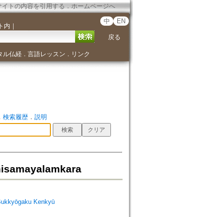
サイトの内容を引用する
．
ホームページへ
中
EN
ト内
｜
戻る
タル仏経
言語レッスン
リンク
．
．
．
検索履歴
．
説明
hisamayalamkara
Bukkyōgaku Kenkyū