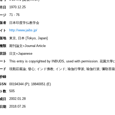
1970.12.25
月日
71 - 76
ージ
版者
日本印度学仏教学会
http://www.jaibs.jp/
イト
版地
東京, 日本 [Tokyo, Japan]
種類
期刊論文=Journal Article
言語
日文=Japanese
ート
This entry is copyrighted by INBUDS, used with permis
ード
現觀莊嚴論; 發心; インド佛教; インド; 瑜伽行學派; 瑜伽行派; 彌勒菩薩=M
抄録
ISSN
00194344 (P); 18840051 (E)
505
ト数
2002.01.28
成日
2018.07.26
日期