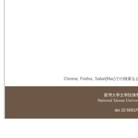
Chrome, Firefox, Safari(
臺灣大學
文學院佛
National Taiwan Universi
doi:10.6681