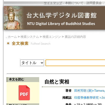
サイトマップ
．
本館について
．
諮問委員会
．
．
ホーム
>
検索システム
>
検索エンジン
>
書誌の詳細内容
本文を読む
自然と実相
著者
田村芳朗 (著)=Tamura, Y
掲載誌
印度學佛教學研究 =Journal 
巻号
v.19 n.2 (總號=n.38)