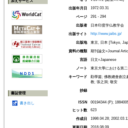
加えサービス
1972.03.31
出版年月日
291 - 294
ページ
出版者
日本印度学仏教学会
http://www.jaibs.jp/
出版サイト
出版地
東京, 日本 [Tokyo, Jap
資料の種類
期刊論文=Journal Artic
言語
日文=Japanese
ノート
東京大學における第二十二回學術大會
キーワード
勸學篇; 佛教總會創立趣
教; 張之洞; 敬安
抄録
書誌管理
ISSN
00194344 (P); 1884005
書き出し
623
ヒット数
1998.04.28; 2002.03.1
作成日
2018.08.09
更新日期