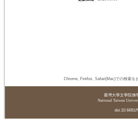
Chrome, Firefox, Safari(
臺灣大學
文學院佛
National Taiwan Universi
doi:10.6681