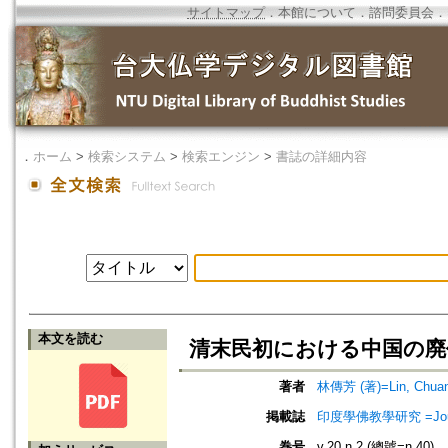
サイトマップ
．
本館について
．
諮問委員会
．
．
ホーム
>
検索システム
>
検索エンジン
>
書誌の詳細内容
本文を読む
清末民初における中国の廃
著者
林傳芳 (著)=Lin, Chuan-
掲載誌
印度學佛教學研究 =Journal 
巻号
v.20 n.2 (總號=n.40)