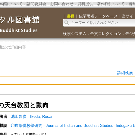
本館について
．
諮問委員会
．
お問い合わせ
．
資料提供
．
著作権について
．
当
｜
書目
｜
仏学著者データベース
｜
当サイ
検索システム
全文コレクション
デジ
．
．
書誌の詳細内容
詳細検索
の天台教団と動向
著者
池田魯参 =Ikeda, Rosan
載誌
印度學佛教學研究 =Journal of Indian and Buddhist Studies=Indogaku 
巻号
v.21 n.1 (總號=n.41)