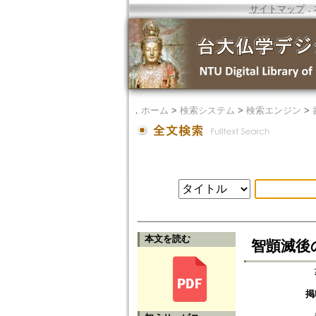
サイトマップ
．
．
ホーム
>
検索システム
>
検索エンジン
>
本文を読む
智顗滅後
掲