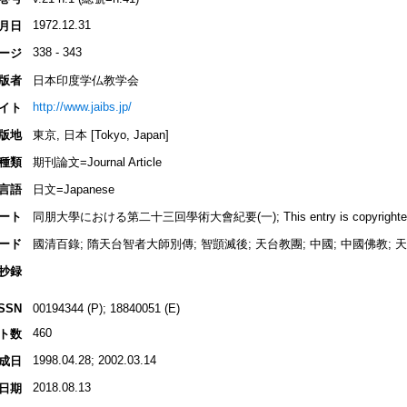
1972.12.31
月日
338 - 343
ージ
版者
日本印度学仏教学会
http://www.jaibs.jp/
イト
版地
東京, 日本 [Tokyo, Japan]
種類
期刊論文=Journal Article
言語
日文=Japanese
ート
同朋大學における第二十三回學術大會紀要(一); This entry is copyrighted by I
ード
國清百錄; 隋天台智者大師別傳; 智顗滅後; 天台教團; 中國; 中國佛教; 天台
抄録
ISSN
00194344 (P); 18840051 (E)
460
ト数
1998.04.28; 2002.03.14
成日
2018.08.13
日期