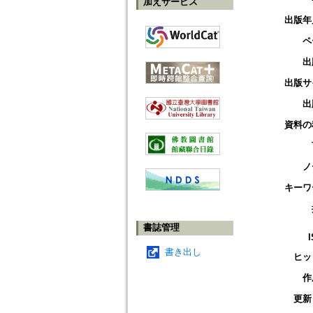
加えサービス
出版年
ペ
出
出版サ
出
資料の
ノ
キーワ
書誌管理
書き出し
ヒッ
作
更新