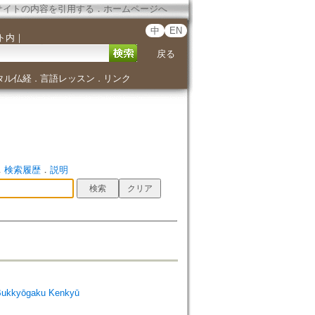
サイトの内容を引用する
．
ホームページへ
中
EN
ト内
｜
戻る
タル仏経
言語レッスン
リンク
．
．
．
検索履歴
．
説明
Bukkyōgaku Kenkyū