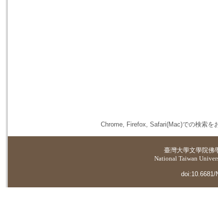
Chrome, Firefox, Safari(
臺灣大學
文學院佛
National Taiwan Universi
doi:10.6681