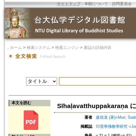
サイトマップ
．
本館について
．
諮問委員会
．
．
ホーム
>
検索システム
>
検索エンジン
>
書誌の詳細内容
本文を読む
Sīhaḷavatthuppakaraṇ
著者
森祖道 (著)=Mori, Sodo 
掲載誌
印度學佛教學研究 =Journal 
巻号
v.21 n.1 (總號=n.41)