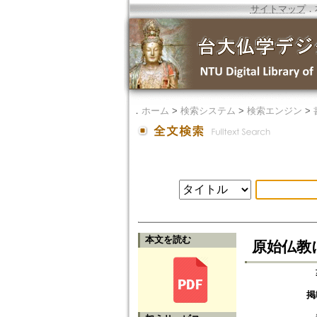
サイトマップ
．
．
ホーム
>
検索システム
>
検索エンジン
>
本文を読む
原始仏教
掲