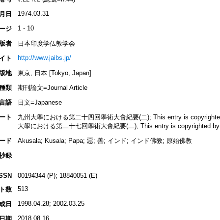
1974.03.31
月日
1 - 10
ージ
版者
日本印度学仏教学会
http://www.jaibs.jp/
イト
版地
東京, 日本 [Tokyo, Japan]
種類
期刊論文=Journal Article
言語
日文=Japanese
ート
九州大學における第二十四回學術大會紀要(二); This entry is copyrighted by 
大學における第二十七回學術大會紀要(二); This entry is copyrighted by INBU
ード
Akusala; Kusala; Papa; 惡; 善; インド; インド佛教; 原始佛教
抄録
ISSN
00194344 (P); 18840051 (E)
513
ト数
1998.04.28; 2002.03.25
成日
2018.08.16
日期