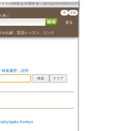
サイトの内容を引用する
．
ホームページへ
中
EN
ト内
｜
戻る
タル仏経
言語レッスン
リンク
．
．
．
検索履歴
．
説明
Bukkyōgaku Kenkyū