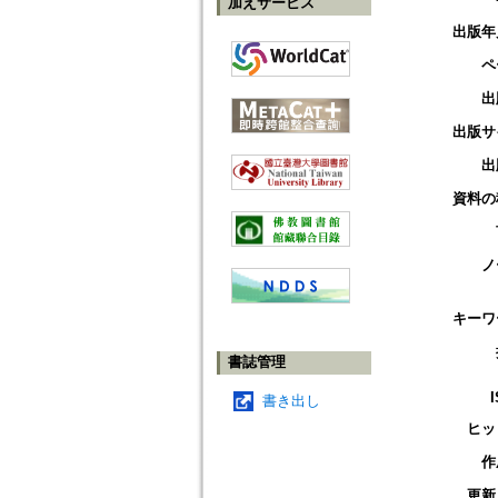
加えサービス
出版年
ペ
出
出版サ
出
資料の
ノ
キーワ
書誌管理
書き出し
ヒッ
作
更新