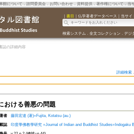
本館について
．
諮問委員会
．
お問い合わせ
．
資料提供
．
著作権について
．
当
｜
書目
｜
仏学著者データベース
｜
当サイ
検索システム
全文コレクション
デジ
．
．
書誌の詳細内容
詳細検索
における善悪の問題
著者
藤田宏達 (著)=Fujita, Kotatsu (au.)
載誌
印度學佛教學研究 =Journal of Indian and Buddhist Studies=Indogaku 
巻号
v.22 n.2 (總號=n.44)