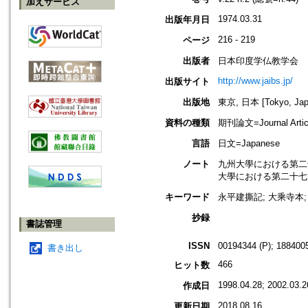
加えサービス
1974.03.31
出版年月日
216 - 219
ページ
出版者
日本印度学仏教学会
http://www.jaibs.jp/
出版サイト
出版地
東京, 日本 [Tokyo, Jap
資料の種類
期刊論文=Journal Artic
言語
日文=Japanese
ノート
九州大學における第二十四回學術大
大學における第二十七回學術大會紀要
キーワード
永平建撕記; 大乘寺本; 日本
抄録
書誌管理
ISSN
00194344 (P); 1884005
書き出し
466
ヒット数
1998.04.28; 2002.03.2
作成日
2018.08.16
更新日期