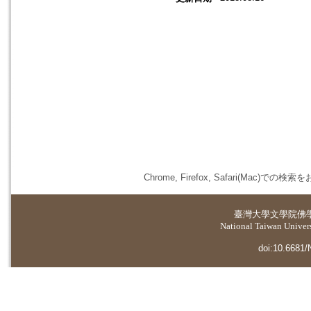
Chrome, Firefox, Safari(
臺灣大學
文學院佛
National Taiwan Universi
doi:10.6681