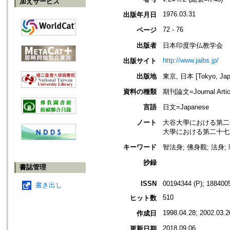
加えサービス
1976.03.31
出版年月日
72 - 76
ページ
出版者
日本印度学仏教学会
http://www.jaibs.jp/
出版サイト
出版地
東京, 日本 [Tokyo, Jap
資料の種類
期刊論文=Journal Artic
言語
日文=Japanese
ノート
大谷大學における第二十六回學術大
大學における第二十七回學術大會紀要
キーワード
智法身; 佛身觀; 法身;
抄録
書誌管理
ISSN
00194344 (P); 1884005
書き出し
510
ヒット数
1998.04.28; 2002.03.2
作成日
2018.09.06
更新日期