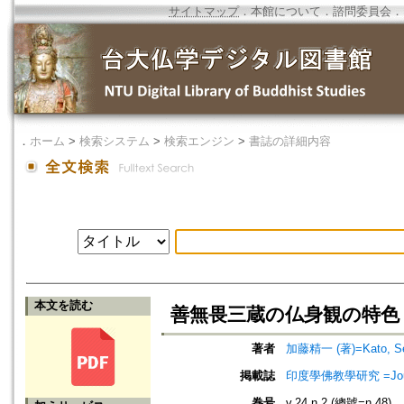
サイトマップ
．
本館について
．
諮問委員会
．
．
ホーム
>
検索システム
>
検索エンジン
>
書誌の詳細内容
本文を読む
善無畏三蔵の仏身観の特色
著者
加藤精一 (著)=Kato, Seii
掲載誌
印度學佛教學研究 =Journal 
巻号
v.24 n.2 (總號=n.48)