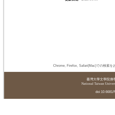
Chrome, Firefox, Safari(
臺灣大學
文學院佛
National Taiwan Universi
doi:10.6681