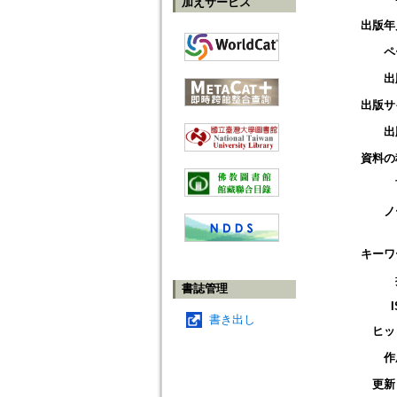
加えサービス
出版年
ペ
出
出版サ
出
資料の
ノ
キーワ
書誌管理
書き出し
ヒッ
作
更新