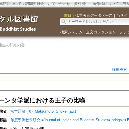
本館について
．
諮問委員会
．
お問い合わせ
．
資料提供
．
著作権について
．
当
｜
書目
｜
仏学著者データベース
｜
当サイ
検索システム
全文コレクション
デジ
．
．
書誌の詳細内容
詳細検索
ーンタ学派における王子の比喩
著者
松本照敬 (著)=Matsumoto, Shokei (au.)
載誌
印度學佛教學研究 =Journal of Indian and Buddhist Studies=Indogaku 
巻号
v.25 n.1 (總號=n.49)