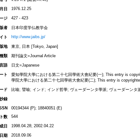
1976.12.25
月日
427 - 423
ージ
版者
日本印度学仏教学会
http://www.jaibs.jp/
イト
版地
東京, 日本 [Tokyo, Japan]
種類
期刊論文=Journal Article
言語
日文=Japanese
ート
愛知學院大學における第二十七回學術大會紀要(一); This entry is copyrighted b
學院大學における第二十七回學術大會紀要(二); This entry is copyrighted by I
ード
比喻; 譬喻; インド; インド哲學; ヴェーダーンタ學派; ヴェーダーンタ
抄録
ISSN
00194344 (P); 18840051 (E)
544
ト数
1998.04.28; 2002.04.22
成日
2018.09.06
日期