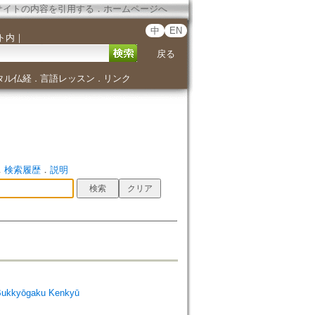
サイトの内容を引用する
．
ホームページへ
中
EN
ト内
｜
戻る
タル仏経
言語レッスン
リンク
．
．
．
検索履歴
．
説明
Bukkyōgaku Kenkyū