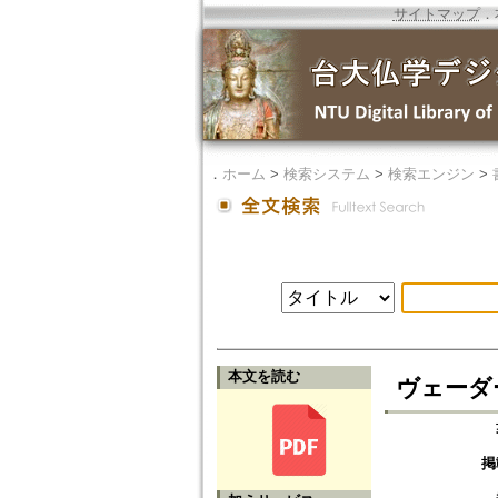
サイトマップ
．
．
ホーム
>
検索システム
>
検索エンジン
>
本文を読む
ヴェーダ
掲