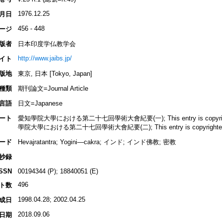
1976.12.25
月日
456 - 448
ージ
版者
日本印度学仏教学会
http://www.jaibs.jp/
イト
版地
東京, 日本 [Tokyo, Japan]
種類
期刊論文=Journal Article
言語
日文=Japanese
ート
愛知學院大學における第二十七回學術大會紀要(一); This entry is copyrighted b
學院大學における第二十七回學術大會紀要(二); This entry is copyrighted by I
ード
Hevajratantra; Yogini—cakra; インド; インド佛教; 密教
抄録
ISSN
00194344 (P); 18840051 (E)
496
ト数
1998.04.28; 2002.04.25
成日
2018.09.06
日期