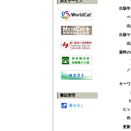
加えサービス
出版年
ペ
出
出版サ
出
資料の
ノ
キーワ
書誌管理
書き出し
ヒッ
作
更新