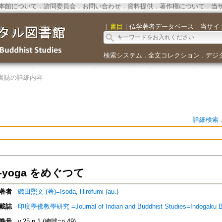
本館について
．
諮問委員会
．
お問い合わせ
．
資料提供
．
著作権について
．
当
｜
書目
｜
仏学著者データベース
｜
当サイ
検索システム
全文コレクション
デジ
．
．
書誌の詳細内容
詳細検索
a-yoga をめぐつて
著者
磯田煕文 (著)=Isoda, Hirofumi (au.)
載誌
印度學佛教學研究 =Journal of Indian and Buddhist Studies=Indogaku 
巻号
v.25 n.1 (總號=n.49)