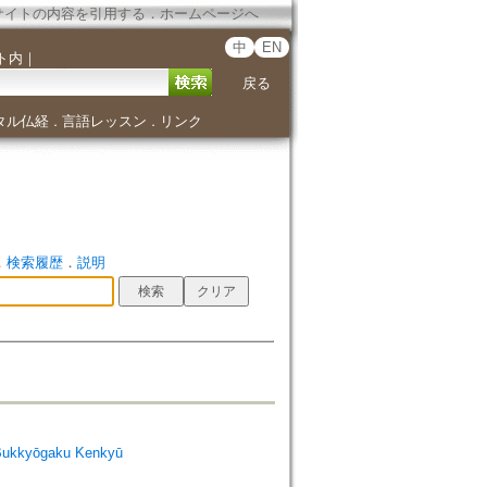
サイトの内容を引用する
．
ホームページへ
中
EN
ト内
｜
戻る
タル仏経
言語レッスン
リンク
．
．
．
検索履歴
．
説明
Bukkyōgaku Kenkyū