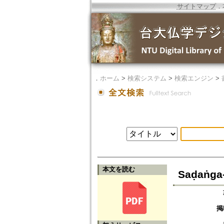
サイトマップ
．
．
ホーム
>
検索システム
>
検索エンジン
>
本文を読む
Saḍaṅg
掲