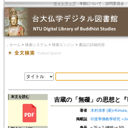
サイトマップ
．
本館について
．
諮問委員会
．
．
ホーム
>
検索システム
>
検索エンジン
>
書誌の詳細内容
本文を読む
吉蔵の「無礙」の思想と『
著者
木村清孝 (著)=Kimura, K
掲載誌
印度學佛教學研究 =Journal 
巻号
v.25 n.2 (總號=n.50)