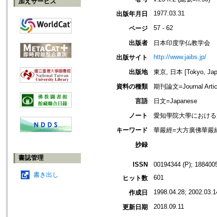
加えサービス
1977.03.31
出版年月日
57 - 62
ページ
出版者
日本印度学仏教学会
http://www.jaibs.jp/
出版サイト
出版地
東京, 日本 [Tokyo, Jap
資料の種類
期刊論文=Journal Artic
言語
日文=Japanese
ノート
愛知學院大學における第二十七回學
キーワード
華嚴經=大方廣佛華嚴經;
抄録
書誌管理
ISSN
00194344 (P); 1884005
書き出し
601
ヒット数
1998.04.28; 2002.03.1
作成日
2018.09.11
更新日期