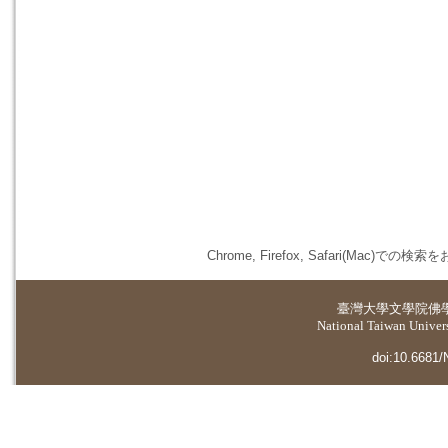
Chrome, Firefox, Safari(
臺灣大學
文學院佛
National Taiwan Universi
doi:10.6681