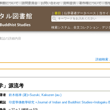
本館について
．
諮問委員会
．
お問い合わせ
．
資料提供
．
著作権について
．
当
｜
書目
｜
仏学著者データベース
｜
当サイ
検索システム
全文コレクション
デジ
．
．
書誌の詳細内容
詳細検索
学」源流考
著者
鈴木格禅 (著)=Suzuki, Kakuzen (au.)
載誌
印度學佛教學研究 =Journal of Indian and Buddhist Studies=Indogaku 
巻号
v.27 n.1 (總號=n.53)