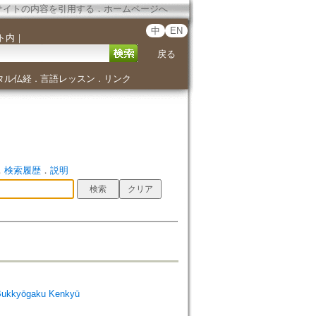
サイトの内容を引用する
．
ホームページへ
中
EN
ト内
｜
戻る
タル仏経
言語レッスン
リンク
．
．
．
検索履歴
．
説明
Bukkyōgaku Kenkyū