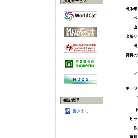
加えサービス
出版年
ペ
出
出版サ
出
資料の
ノ
キーワ
書誌管理
書き出し
ヒッ
作
更新