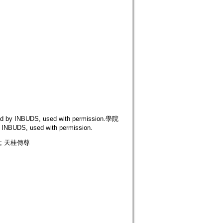
INBUDS, used with permission.學院
DS, used with permission.
sm; 天桂傳尊