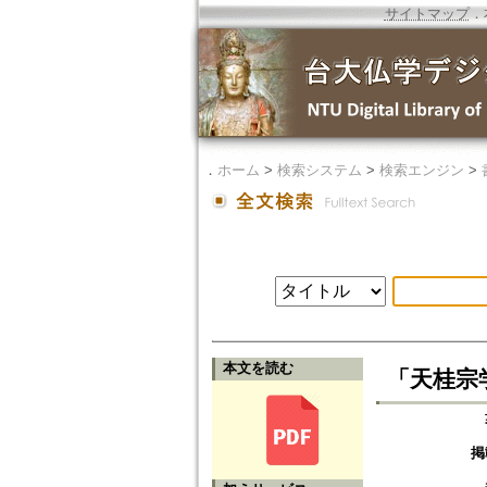
サイトマップ
．
．
ホーム
>
検索システム
>
検索エンジン
>
本文を読む
「天桂宗
掲