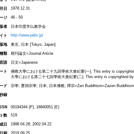
1978.12.31
月日
46 - 50
ージ
版者
日本印度学仏教学会
http://www.jaibs.jp/
イト
版地
東京, 日本 [Tokyo, Japan]
種類
期刊論文=Journal Article
言語
日文=Japanese
ート
佛教大學における第二十九回學術大會紀要(一); This entry is copyrighted by 
大學における第二十七回學術大會紀要(二); This entry is copyrighted by INBU
ード
宗學; 曹洞宗學; 日本; 日本佛教; 禪宗=Zen Buddhism=Zazen Buddhi
抄録
ISSN
00194344 (P); 18840051 (E)
519
ト数
1998.04.28; 2002.04.22
成日
2018.09.25
日期