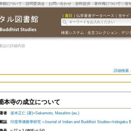
本館について
．
諮問委員会
．
お問い合わせ
．
資料提供
．
著作権について
．
当
｜
書目
｜
仏学著者データベース
｜
当サイ
検索システム
全文コレクション
デジ
．
．
書誌の詳細内容
詳細検索
箇本寺の成立について
著者
坂本正仁 (著)=Sakamoto, Masahiro (au.)
載誌
印度學佛教學研究 =Journal of Indian and Buddhist Studies=Indogaku 
巻号
v.27 n.2 (總號=n.54)