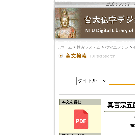
サイトマップ
．
．
ホーム
>
検索システム
>
検索エンジン
>
本文を読む
真言宗五
掲