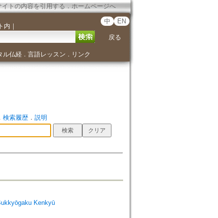
サイトの内容を引用する
．
ホームページへ
中
EN
ト内
｜
戻る
タル仏経
言語レッスン
リンク
．
．
．
検索履歴
．
説明
Bukkyōgaku Kenkyū