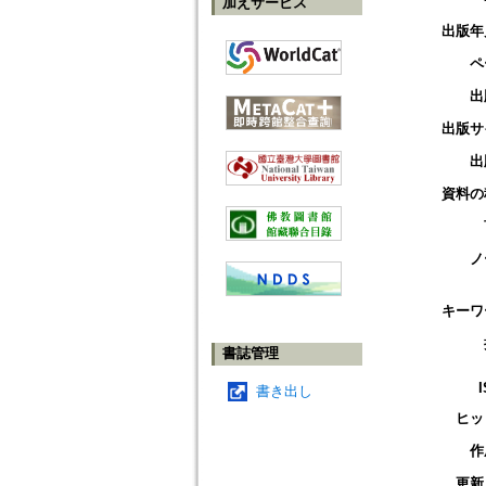
加えサービス
出版年
ペ
出
出版サ
出
資料の
ノ
キーワ
書誌管理
書き出し
ヒッ
作
更新