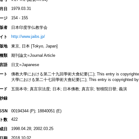
1979.03.31
月日
154 - 155
ージ
版者
日本印度学仏教学会
http://www.jaibs.jp/
イト
版地
東京, 日本 [Tokyo, Japan]
種類
期刊論文=Journal Article
言語
日文=Japanese
ート
佛教大學における第二十九回學術大會紀要(二); This entry is copyrighted by 
大學における第二十七回學術大會紀要(二); This entry is copyrighted by INBU
ード
五箇本寺; 真言宗法度; 日本; 日本佛教; 真言宗; 智積院日譽; 義演
抄録
ISSN
00194344 (P); 18840051 (E)
422
ト数
1998.04.28; 2002.03.25
成日
2018.10.02
日期