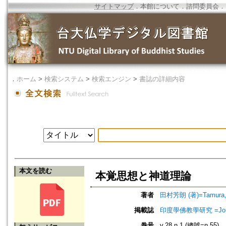
サイトマップ
．
本館について
．
諮問委員会
．
．
ホーム
>
検索システム
>
検索エンジン
>
書誌の詳細内容
本文を読む
本覚思想と神道理論
著者
田村芳朗 (著)=Tamura, Y
掲載誌
印度學佛教學研究 =Journal 
巻号
v.28 n.1 (總號=n.55)