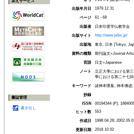
加えサービス
1979.12.31
出版年月日
61 - 68
ページ
出版者
日本印度学仏教学会
http://www.jaibs.jp/
出版サイト
出版地
東京, 日本 [Tokyo, Jap
資料の種類
期刊論文=Journal Artic
言語
日文=Japanese
ノート
立正大學における第三十回學術大會
學における第二十七回學術大會紀要(
キーワード
諸神本懷集; 神本佛迹;
抄録
書誌管理
ISSN
00194344 (P); 1884005
書き出し
553
ヒット数
1998.04.28; 2002.05.0
作成日
2018.10.02
更新日期