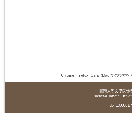
Chrome, Firefox, Safari(
臺灣大學
文學院佛
National Taiwan Universi
doi:10.6681