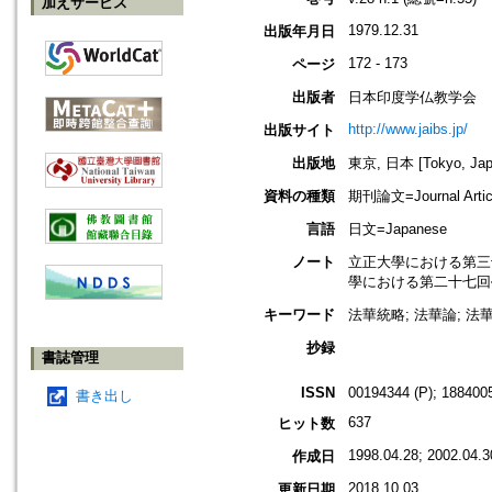
加えサービス
1979.12.31
出版年月日
172 - 173
ページ
出版者
日本印度学仏教学会
http://www.jaibs.jp/
出版サイト
出版地
東京, 日本 [Tokyo, Jap
資料の種類
期刊論文=Journal Artic
言語
日文=Japanese
ノート
立正大學における第三十回學術大會
學における第二十七回學術大會紀要(
キーワード
法華統略; 法華論; 法華
抄録
書誌管理
ISSN
00194344 (P); 1884005
書き出し
637
ヒット数
1998.04.28; 2002.04.3
作成日
2018.10.03
更新日期