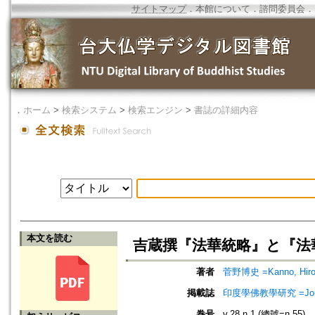
サイトマップ
．
本館について
．
諮問委員会
．
．
ホーム
>
検索システム
>
検索エンジン
>
書誌の詳細内容
本文を読む
吉蔵撰『法華統略』と『法
著者
菅野博史 =Kanno, Hiro
掲載誌
印度學佛教學研究 =Journal 
巻号
v.28 n.1 (總號=n.55)