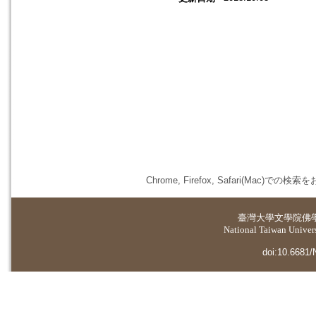
Chrome, Firefox, Safari(
臺灣大學
文學院佛
National Taiwan Universi
doi:10.6681