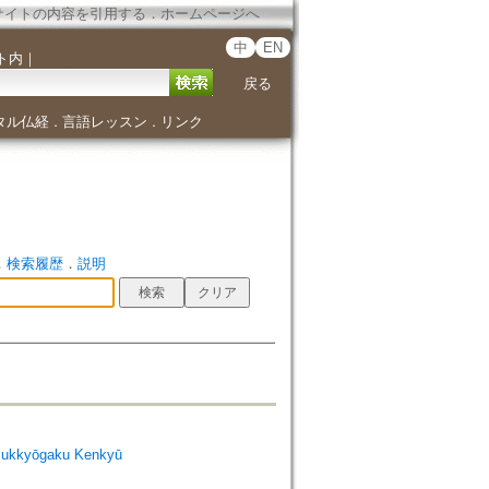
サイトの内容を引用する
．
ホームページへ
中
EN
ト内
｜
戻る
タル仏経
言語レッスン
リンク
．
．
．
検索履歴
．
説明
ukkyōgaku Kenkyū