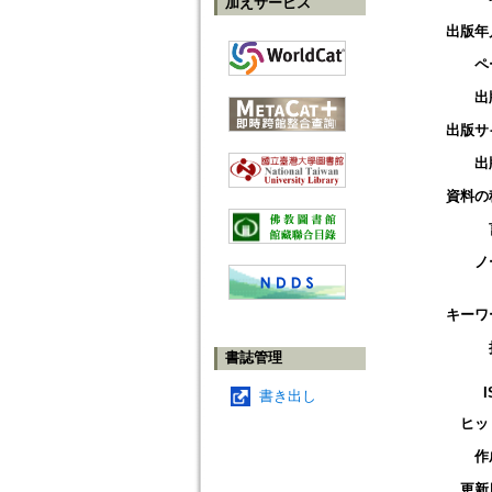
加えサービス
出版年
ペ
出
出版サ
出
資料の
ノ
キーワ
書誌管理
I
書き出し
ヒッ
作
更新