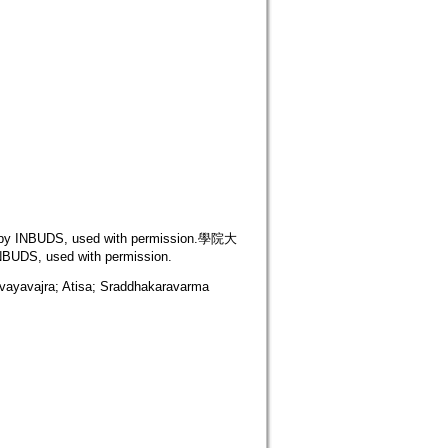
NBUDS, used with permission.學院大
S, used with permission.
jra; Atisa; Sraddhakaravarma