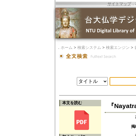
サイトマップ
．
．
ホーム
>
検索システム
>
検索エンジン
>
本文を読む
『Nayat
掲