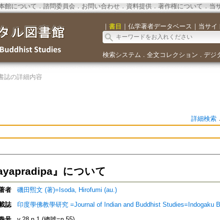
本館について
．
諮問委員会
．
お問い合わせ
．
資料提供
．
著作権について
．
当
｜
書目
｜
仏学著者データベース
｜
当サイ
検索システム
全文コレクション
デジ
．
．
書誌の詳細内容
詳細検索
rayapradipa』について
著者
磯田煕文 (著)=Isoda, Hirofumi (au.)
載誌
印度學佛教學研究 =Journal of Indian and Buddhist Studies=Indogaku B
巻号
v.28 n.1 (總號=n.55)