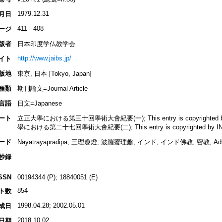
1979.12.31
月日
411 - 408
ージ
版者
日本印度学仏教学会
http://www.jaibs.jp/
イト
版地
東京, 日本 [Tokyo, Japan]
種類
期刊論文=Journal Article
言語
日文=Japanese
ート
立正大學における第三十回學術大會紀要(一); This entry is copyrighted by I
學における第二十七回學術大會紀要(二); This entry is copyrighted by INBUD
ード
Nayatrayapradipa; 三理趣燈; 波羅蜜理趣; インド; インド佛教; 密教; Advayava
抄録
SSN
00194344 (P); 18840051 (E)
854
ト数
1998.04.28; 2002.05.01
成日
2018.10.02
日期