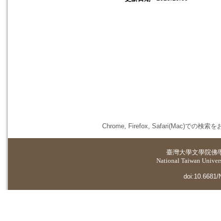
Chrome, Firefox, Safari(
臺灣大學
文學院佛
National Taiwan Universi
doi:10.6681