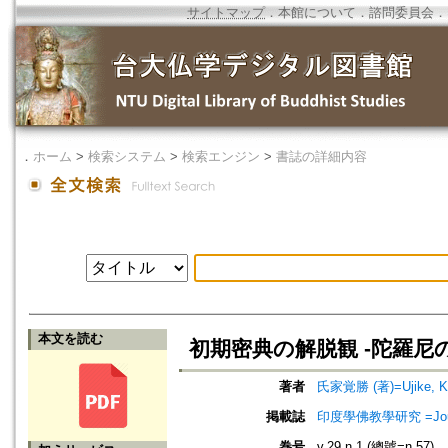
サイトマップ
．
本館について
．
諮問委員会
．
．
ホーム
>
検索システム
>
検索エンジン
>
書誌の詳細内容
本文を読む
初期密典の解脱観 -陀羅尼
著者
氏家覚勝 (著)=Ujike, Ka
掲載誌
印度學佛教學研究 =Journal 
巻号
v.29 n.1 (總號=n.57)