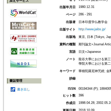
加えサービス
1980.12.31
出版年月日
286 - 291
ページ
出版者
日本印度学仏教学会
http://www.jaibs.jp/
出版サイト
出版地
東京, 日本 [Tokyo, Jap
資料の種類
期刊論文=Journal Artic
言語
日文=Japanese
ノート
龍谷大學における第三十一回學術大會
學院大學における第二十七回學術大會
キーワード
華積陀羅尼神咒經; 金剛
抄録
書誌管理
ISSN
00194344 (P); 1884005
書き出し
396
ヒット数
1998.04.28; 2002.05.2
作成日
2018.10.09
更新日期