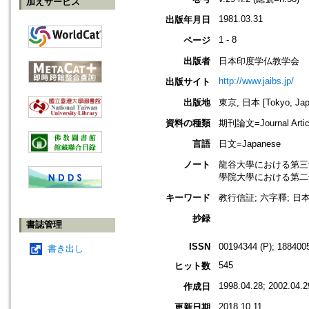
加えサービス
1981.03.31
出版年月日
1 - 8
ページ
出版者
日本印度学仏教学会
http://www.jaibs.jp/
出版サイト
出版地
東京, 日本 [Tokyo, Jap
資料の種類
期刊論文=Journal Artic
言語
日文=Japanese
ノート
龍谷大學における第三十一回學術大會
學院大學における第二十七回學術大會
キーワード
教行信証; 六字釋; 日本
抄録
書誌管理
ISSN
00194344 (P); 1884005
書き出し
545
ヒット数
1998.04.28; 2002.04.2
作成日
2018.10.11
更新日期