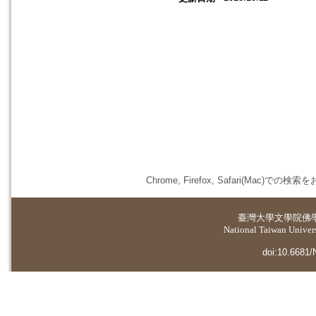
Chrome, Firefox, Safari(
臺灣大學
文學院佛
National Taiwan Universi
doi:10.6681