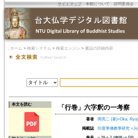
サイトマップ
．
本館について
．
諮問委員会
．
．
ホーム
>
検索システム
>
検索エンジン
>
書誌の詳細内容
本文を読む
「行巻」六字釈の一考察
著者
岡亮二 (著)=Oka, Ryoji 
掲載誌
印度學佛教學研究 =Journal 
巻号
v.29 n.2 (總號=n.58)