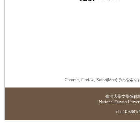
Chrome, Firefox, Safari(
臺灣大學
文學院佛
National Taiwan Universi
doi:10.6681