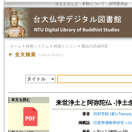
サイトマップ
．
本館について
．
諮問委員会
．
．
ホーム
>
検索システム
>
検索エンジン
>
書誌の詳細内容
本文を読む
来世浄土と阿弥陀仏 -浄土
著者
田村芳朗 (著)=Tamura, Y
掲載誌
印度學佛教學研究 =Journal 
巻号
v.30 n.1 (總號=n.59)