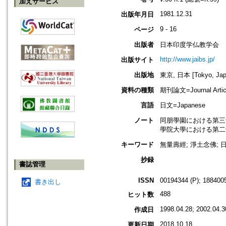
加えサービス
1981.12.31
出版年月日
9 - 16
ページ
出版者
日本印度学仏教学会
http://www.jaibs.jp/
出版サイト
出版地
東京, 日本 [Tokyo, Jap
資料の種類
期刊論文=Journal Artic
言語
日文=Japanese
ノート
同朋學園における第三十二回學術大會
學院大學における第二十七回學術大會
キーワード
無量壽經; 淨土念佛; 
抄録
書誌管理
ISSN
00194344 (P); 1884005
書き出し
488
ヒット数
1998.04.28; 2002.04.3
作成日
2018.10.18
更新日期