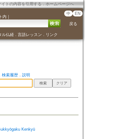
サイトの内容を引用する
．
ホームページへ
中
EN
ト内
｜
戻る
タル仏経
言語レッスン
リンク
．
．
．
検索履歴
．
説明
Bukkyōgaku Kenkyū