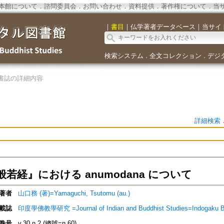
本館について
．
諮問委員会
．
お問い合わせ
．
資料提供
．
著作権について
．
当
｜
書目
｜
仏学著者データベース
｜
当サイ
検索システム
全文コレクション
デジ
．
．
書誌の詳細内容
詳細検索
若経』における anumodana について
著者
山口務 (著)=Yamaguchi, Tsutomu (au.)
載誌
印度學佛教學研究 =Journal of Indian and Buddhist Studies=Indogaku 
巻号
v.30 n.2 (總號=n.60)