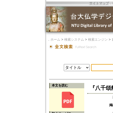
サイトマップ
．
．
ホーム
>
検索システム
>
検索エンジン
>
本文を読む
『八千頌般
掲