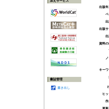
加えサービス
出版年
ペ
出
出版サ
出
資料の
ノ
キーワ
書誌管理
書き出し
ヒッ
作
更新