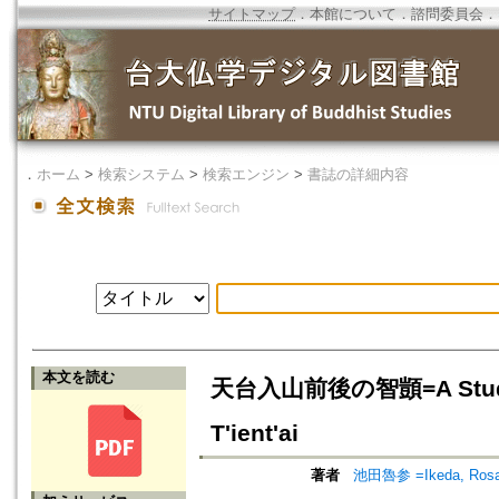
サイトマップ
．
本館について
．
諮問委員会
．
．
ホーム
>
検索システム
>
検索エンジン
>
書誌の詳細内容
本文を読む
天台入山前後の智顗=A Study of C
T'ient'ai
著者
池田魯参 =Ikeda, Ros