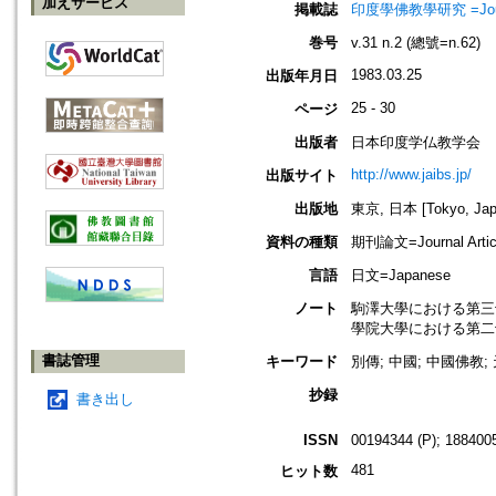
加えサービス
掲載誌
印度學佛教學研究 =Journal 
巻号
v.31 n.2 (總號=n.62)
1983.03.25
出版年月日
25 - 30
ページ
出版者
日本印度学仏教学会
http://www.jaibs.jp/
出版サイト
出版地
東京, 日本 [Tokyo, Jap
資料の種類
期刊論文=Journal Artic
言語
日文=Japanese
ノート
駒澤大學における第三十三回學術大會
學院大學における第二十七回學術大會
書誌管理
キーワード
別傳; 中國; 中國佛教;
抄録
書き出し
ISSN
00194344 (P); 1884005
481
ヒット数