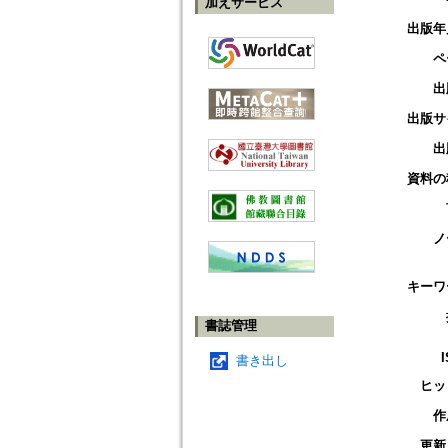
加えサービス
出版年
ペ
出
出版サ
出
資料の
ノ
キーワ
書誌管理
書き出し
ヒッ
作
更新