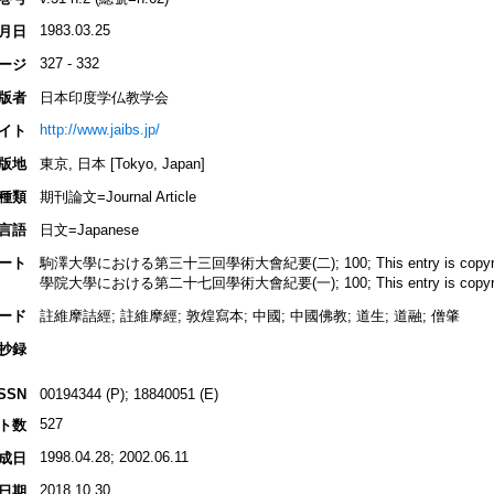
1983.03.25
月日
327 - 332
ージ
版者
日本印度学仏教学会
http://www.jaibs.jp/
イト
版地
東京, 日本 [Tokyo, Japan]
種類
期刊論文=Journal Article
言語
日文=Japanese
ート
駒澤大學における第三十三回學術大會紀要(二); 100; This entry is copyrighted
學院大學における第二十七回學術大會紀要(一); 100; This entry is copyrighted
ード
註維摩詰經; 註維摩經; 敦煌寫本; 中國; 中國佛教; 道生; 道融; 僧肇
抄録
ISSN
00194344 (P); 18840051 (E)
527
ト数
1998.04.28; 2002.06.11
成日
2018.10.30
日期