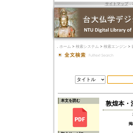
サイトマップ
．
．
ホーム
>
検索システム
>
検索エンジン
>
本文を読む
敦煌本・
掲