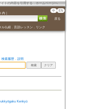
サイトの内容を引用する
．
ホームページへ
中
EN
ト内
｜
戻る
タル仏経
言語レッスン
リンク
．
．
．
検索履歴
．
説明
Bukkyōgaku Kenkyū