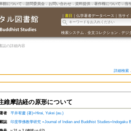
本館について
．
諮問委員会
．
お問い合わせ
．
資料提供
．
著作権について
．
当
｜
書目
｜
仏学著者データベース
｜
当サイ
検索システム
全文コレクション
デジ
．
．
書誌の詳細内容
詳細検索
注維摩詰経の原形について
著者
平井宥慶 (著)=Hirai, Yukei (au.)
載誌
印度學佛教學研究 =Journal of Indian and Buddhist Studies=Indogaku 
巻号
v.31 n.2 (總號=n.62)