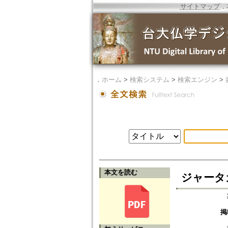
サイトマップ
．
．
ホーム
>
検索システム
>
検索エンジン
>
本文を読む
ジャータカ
掲