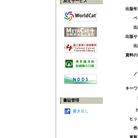
加えサービス
出版年
ペ
出
出版サ
出
資料の
ノ
キーワ
書誌管理
書き出し
ヒッ
作
更新