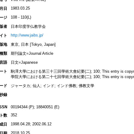
1983.03.25
月日
108 - 110(L)
ージ
版者
日本印度学仏教学会
http://www.jaibs.jp/
イト
版地
東京, 日本 [Tokyo, Japan]
種類
期刊論文=Journal Article
言語
日文=Japanese
ート
駒澤大學における第三十三回學術大會紀要(二); 100; This entry is copyrighted
學院大學における第二十七回學術大會紀要(二); 100; This entry is copyrighted
ード
ジャータカ; 仙人; インド; インド佛教; 佛教文學
抄録
ISSN
00194344 (P); 18840051 (E)
352
ト数
1998.04.28; 2002.06.12
成日
2018.10.25
日期