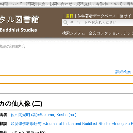
本館について
．
諮問委員会
．
お問い合わせ
．
資料提供
．
著作権について
．
当
｜
書目
｜
仏学著者データベース
｜
当サイ
検索システム
全文コレクション
デジ
．
．
書誌の詳細内容
詳細検索
の仙人像 (二)
著者
佐久間光昭 (著)=Sakuma, Kosho (au.)
載誌
印度學佛教學研究 =Journal of Indian and Buddhist Studies=Indogaku 
巻号
v.31 n.2 (總號=n.62)