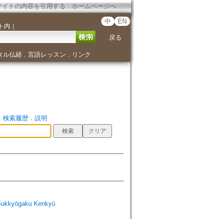
サイトの内容を引用する
．
ホームページへ
中
EN
ト内
｜
戻る
タル仏経
言語レッスン
リンク
．
．
．
検索履歴
．
説明
Bukkyōgaku Kenkyū