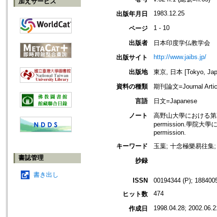
加えサービス
1983.12.25
出版年月日
1 - 10
ページ
出版者
日本印度学仏教学会
http://www.jaibs.jp/
出版サイト
出版地
東京, 日本 [Tokyo, Jap
資料の種類
期刊論文=Journal Artic
言語
日文=Japanese
ノート
高野山大學における第三十四回學術
permission.學院大學にお
permission.
キーワード
玉葉; 十念極樂易往集; 
書誌管理
抄録
書き出し
ISSN
00194344 (P); 1884005
474
ヒット数
1998.04.28; 2002.06.2
作成日