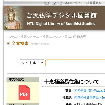
サイトマップ
．
本館について
．
諮問委員会
．
．
ホーム
>
検索システム
>
検索エンジン
>
書誌の詳細内容
本文を読む
十念極楽易往集について
著者
和多秀乗 (著)=Wada, Shu
掲載誌
印度學佛教學研究 =Journal 
巻号
v.32 n.1 (總號=n.63)