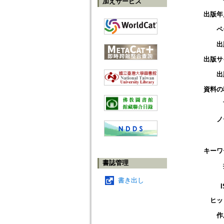
加えサービス
出版年
ペ
出
出版サ
出
資料の
ノ
キーワ
書誌管理
書き出し
ヒッ
作