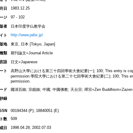
1983.12.25
月日
97 - 102
ージ
版者
日本印度学仏教学会
http://www.jaibs.jp/
イト
版地
東京, 日本 [Tokyo, Japan]
種類
期刊論文=Journal Article
言語
日文=Japanese
ート
高野山大學における第三十四回學術大會紀要(一); 100; This entry is copyrigh
permission.學院大學における第二十七回學術大會紀要(二); 100; This entry is 
permission.
ード
國清百錄; 宗鏡錄; 中國; 中國佛教; 天台宗; 禪宗=Zen Buddhism=Zazen
抄録
ISSN
00194344 (P); 18840051 (E)
509
ト数
1998.04.28; 2002.07.03
成日