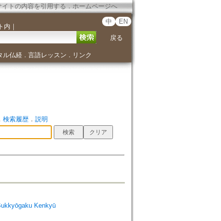
サイトの内容を引用する
．
ホームページへ
中
EN
ト内
｜
戻る
タル仏経
言語レッスン
リンク
．
．
．
検索履歴
．
説明
Bukkyōgaku Kenkyū