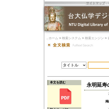
サイトマップ
．
．
ホーム
>
検索システム
>
検索エンジン
>
本文を読む
永明延寿
掲