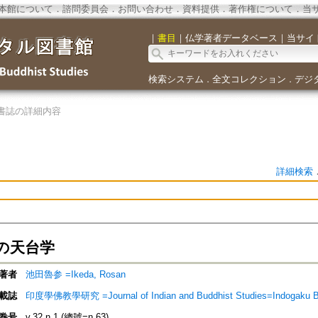
本館について
．
諮問委員会
．
お問い合わせ
．
資料提供
．
著作権について
．
当
｜
書目
｜
仏学著者データベース
｜
当サイ
検索システム
全文コレクション
デジ
．
．
書誌の詳細内容
詳細検索
の天台学
著者
池田魯参 =Ikeda, Rosan
載誌
印度學佛教學研究 =Journal of Indian and Buddhist Studies=Indogaku 
巻号
v.32 n.1 (總號=n.63)