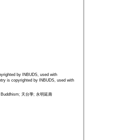
ted by INBUDS, used with
copyrighted by INBUDS, used with
 Buddhism; 天台學; 永明延壽