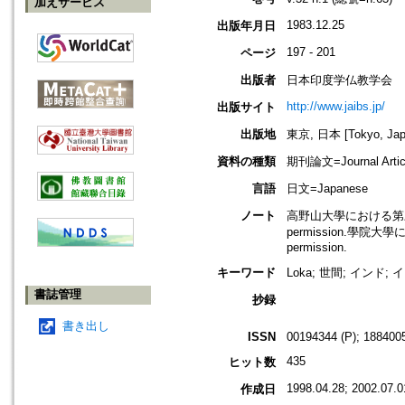
加えサービス
1983.12.25
出版年月日
197 - 201
ページ
出版者
日本印度学仏教学会
http://www.jaibs.jp/
出版サイト
出版地
東京, 日本 [Tokyo, Jap
資料の種類
期刊論文=Journal Artic
言語
日文=Japanese
ノート
高野山大學における第三十四回學術
permission.學院大學にお
permission.
キーワード
Loka; 世間; インド;
書誌管理
抄録
書き出し
ISSN
00194344 (P); 1884005
435
ヒット数
1998.04.28; 2002.07.0
作成日