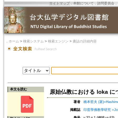
サイトマップ
．
本館について
．
諮問委員会
．
．
ホーム
>
検索システム
>
検索エンジン
>
書誌の詳細内容
本文を読む
原始仏教における loka につい
著者
橋本哲夫 (著)=Hashimoto
掲載誌
印度學佛教學研究 =Journal 
巻号
v.32 n.1 (總號=n.63)