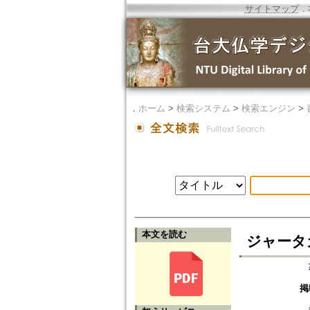
サイトマップ
．
．
ホーム
>
検索システム
>
検索エンジン
>
本文を読む
ジャータ
掲