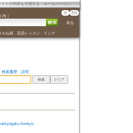
サイトの内容を引用する
．
ホームページへ
中
EN
ト内
｜
戻る
タル仏経
言語レッスン
リンク
．
．
．
検索履歴
．
説明
Bukkyōgaku Kenkyū