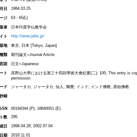
1984.03.25
月日
63 - 65(L)
ージ
版者
日本印度学仏教学会
http://www.jaibs.jp/
イト
版地
東京, 日本 [Tokyo, Japan]
種類
期刊論文=Journal Article
言語
日文=Japanese
ート
高野山大學における第三十四回學術大會紀要(二); 100; This entry is copyrigh
permission.
ード
ジャータカ; ジャータカ; 仙人; 獨覺; インド; インド佛教; 原始佛教
抄録
ISSN
00194344 (P); 18840051 (E)
295
ト数
1998.04.28; 2002.07.04
成日
2018.11.01
日期