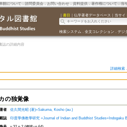
本館について
．
諮問委員会
．
お問い合わせ
．
資料提供
．
著作権について
．
当
｜
書目
｜
仏学著者データベース
｜
当サイ
検索システム
全文コレクション
デジ
．
．
書誌の詳細内容
詳細検索
カの独覚像
著者
佐久間光昭 (著)=Sakuma, Kosho (au.)
載誌
印度學佛教學研究 =Journal of Indian and Buddhist Studies=Indogaku 
巻号
v.32 n.2 (總號=n.64)