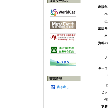
加えサービス
出版年
ペ
出
出版サ
出
資料の
ノ
キーワ
書誌管理
書き出し
ヒッ
作
更新