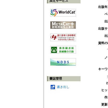
加えサービス
出版年
ペ
出
出版サ
出
資料の
ノ
キーワ
書誌管理
書き出し
ヒッ
作
更新