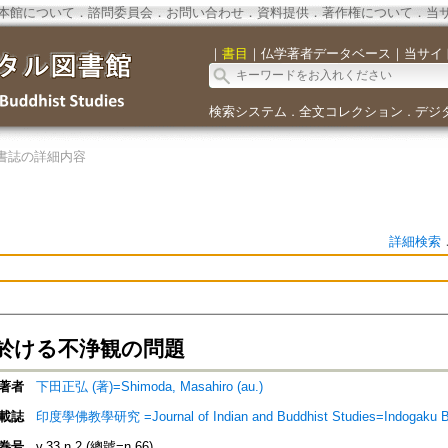
本館について
．
諮問委員会
．
お問い合わせ
．
資料提供
．
著作権について
．
当
｜
書目
｜
仏学著者データベース
｜
当サイ
検索システム
全文コレクション
デジ
．
．
書誌の詳細内容
詳細検索
於ける不浄観の問題
著者
下田正弘 (著)=Shimoda, Masahiro (au.)
載誌
印度學佛教學研究 =Journal of Indian and Buddhist Studies=Indogaku 
巻号
v.33 n.2 (總號=n.66)