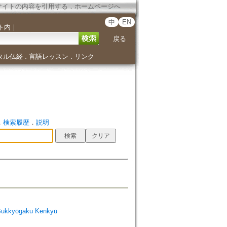
サイトの内容を引用する
．
ホームページへ
中
EN
ト内
｜
戻る
タル仏経
言語レッスン
リンク
．
．
．
検索履歴
．
説明
Bukkyōgaku Kenkyū