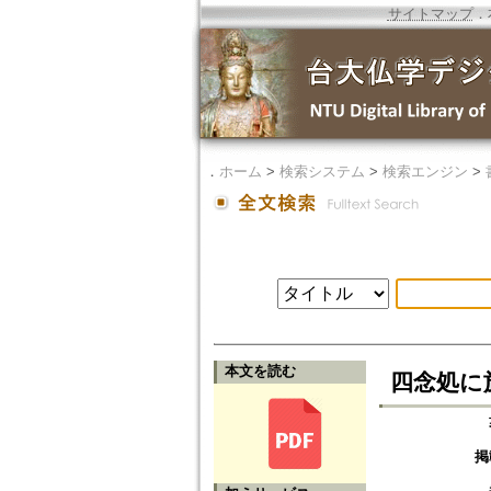
サイトマップ
．
．
ホーム
>
検索システム
>
検索エンジン
>
本文を読む
四念処に
掲