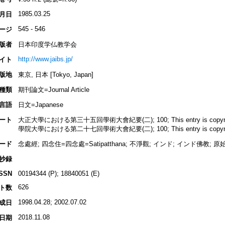
1985.03.25
月日
545 - 546
ージ
版者
日本印度学仏教学会
http://www.jaibs.jp/
イト
版地
東京, 日本 [Tokyo, Japan]
種類
期刊論文=Journal Article
言語
日文=Japanese
ート
大正大學における第三十五回學術大會紀要(二); 100; This entry is copyrighted
學院大學における第二十七回學術大會紀要(二); 100; This entry is copyrighted
ード
念處經; 四念住=四念處=Satipatthana; 不淨觀; インド; インド佛教; 
抄録
ISSN
00194344 (P); 18840051 (E)
626
ト数
1998.04.28; 2002.07.02
成日
2018.11.08
日期