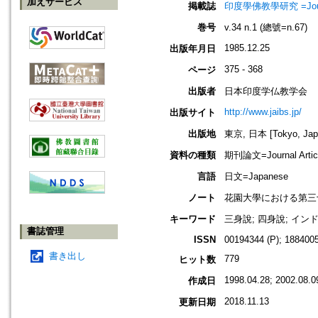
加えサービス
掲載誌
印度學佛教學研究 =Journal 
巻号
v.34 n.1 (總號=n.67)
1985.12.25
出版年月日
375 - 368
ページ
出版者
日本印度学仏教学会
http://www.jaibs.jp/
出版サイト
出版地
東京, 日本 [Tokyo, Jap
資料の種類
期刊論文=Journal Artic
言語
日文=Japanese
ノート
花園大學における第三十六回學術大學
キーワード
三身說; 四身說; インド; イン
書誌管理
ISSN
00194344 (P); 1884005
書き出し
779
ヒット数
1998.04.28; 2002.08.0
作成日
2018.11.13
更新日期