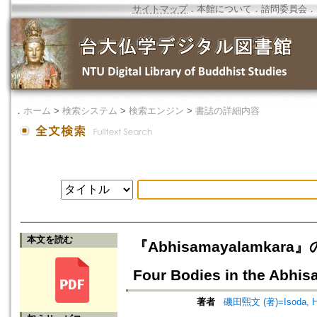
サイトマップ
．
本館について
．
諮問委員会
．
．
ホーム
>
検索システム
>
検索エンジン
>
書誌の詳細内容
本文を読む
『Abhisamayalamkara』の
Four Bodies in the Abhi
著者
磯田煕文 (著)=Isoda, Hir