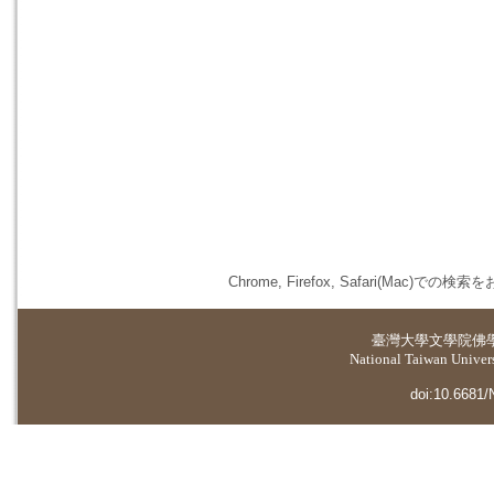
Chrome, Firefox, Safari(
臺灣大學
文學院佛
National Taiwan Universi
doi:10.6681