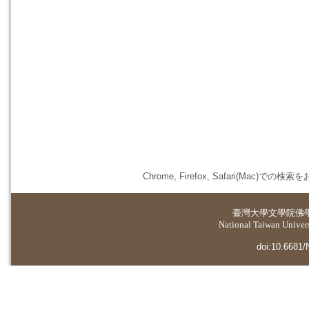
Chrome, Firefox, Safari(
臺灣大學
文學院佛
National Taiwan Universi
doi:10.6681