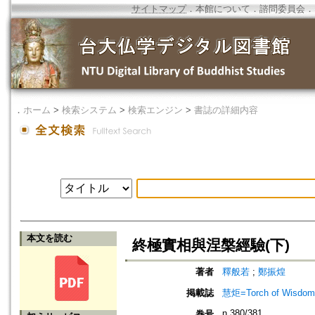
サイトマップ
．
本館について
．
諮問委員会
．
．
ホーム
>
検索システム
>
検索エンジン
>
書誌の詳細内容
本文を読む
終極實相與涅槃經驗(下)
著者
釋般若
;
鄭振煌
掲載誌
慧炬=Torch of Wisdom
n.380/381
巻号