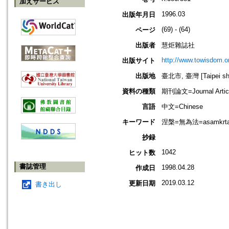
加えサービス
1996.03
出版年月日
(69) - (64)
ページ
出版者
慧炬雜誌社
http://www.towisdom.or
出版サイト
出版地
臺北市, 臺灣 [Taipei shi
資料の種類
期刊論文=Journal Artic
言語
中文=Chinese
キーワード
涅槃=無為法=asamkrta-d
抄録
1042
ヒット数
書誌管理
1998.04.28
作成日
2019.03.12
更新日期
書き出し