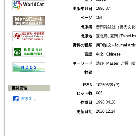
1996.07
出版年月日
154
ページ
出版者
普門雜誌社（佛光文化
出版地
臺北縣, 臺灣 [Taipei hsi
資料の種類
期刊論文=Journal Artic
言語
中文=Chinese
キーワード
法師=Master; 尸羅=戒=com
抄録
ISSN
10250638 (P)
書誌管理
603
ヒット数
書き出し
1998.04.28
作成日
2020.12.14
更新日期