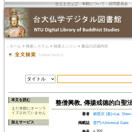
サイトマップ
．
本館について
．
諮問委員会
．
．
ホーム
>
検索システム
>
検索エンジン
>
書誌の詳細内容
本文を読む
整僧興教, 傳揚戒德的白聖
まだ本館にオーソラ
イズされていません
著者
賴賢宗 (著)=Lai, Shen-c
加えサービス
掲載誌
普門=Universal Gate
n.202
巻号