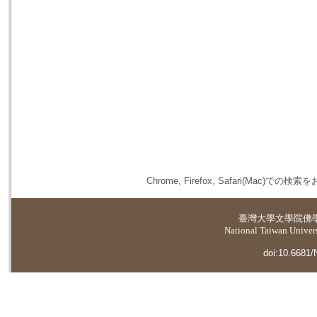
Chrome, Firefox, Safari(
臺灣大學
文學院佛
National Taiwan Universi
doi:10.6681