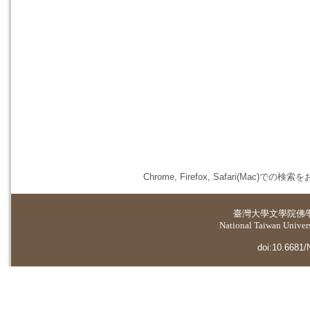
Chrome, Firefox, Safari(
臺灣大學
文學院佛
National Taiwan Universi
doi:10.6681