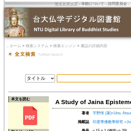
サイトマップ
．
本館について
．
諮問委員会
．
．
ホーム
>
検索システム
>
検索エンジン
>
書誌の詳細内容
本文を読む
A Study of Jaina Epistem
著者
宇野惇 (著)=Uno, Atsush
掲載誌
印度學佛教學研究 =Journal 
巻号
v.15 n.1 (總號=n.29)