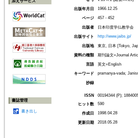
加えサービス
1966.12.25
出版年月日
457 - 452
ページ
出版者
日本印度学仏教学会
http://www.jaibs.jp/
出版サイト
出版地
東京, 日本 [Tokyo, Jap
資料の種類
期刊論文=Journal Artic
言語
英文=English
pramanya-vada; Janis
キーワード
抄録
ISSN
00194344 (P); 1884005
書誌管理
590
ヒット数
書き出し
1998.04.28
作成日
2018.05.28
更新日期