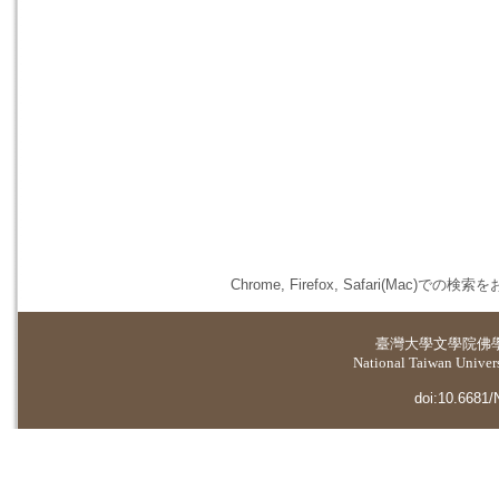
Chrome, Firefox, Safari(
臺灣大學
文學院佛
National Taiwan Universi
doi:10.6681