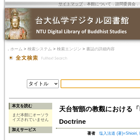
サイトマップ
．
本館について
．
諮問委員会
．
．
ホーム
>
検索システム
>
検索エンジン
>
書誌の詳細内容
本文を読む
天台智顗の教觀における「時間」の問題
まだ本館にオーソラ
イズされていません
Doctrine
加えサービス
著者
塩入法道 (著)=Shioiri, H