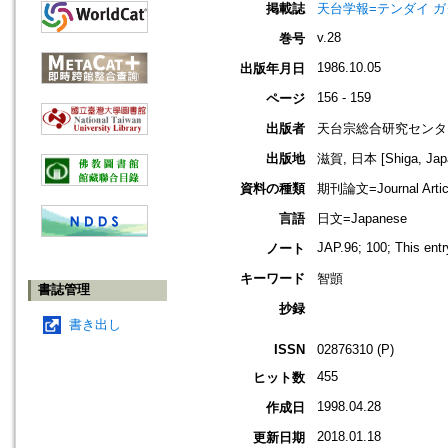
掲載誌
天台学報=テンダイ ガクホウ=J
v.28
巻号
1986.10.05
出版年月日
156 - 159
ページ
出版者
天台宗総合研究センタ
出版地
滋賀, 日本 [Shiga, Jap
資料の種類
期刊論文=Journal Artic
言語
日文=Japanese
JAP.96; 100; This ent
ノート
キーワード
智顗
書誌管理
抄録
書き出し
ISSN
02876310 (P)
455
ヒット数
1998.04.28
作成日
2018.01.18
更新日期