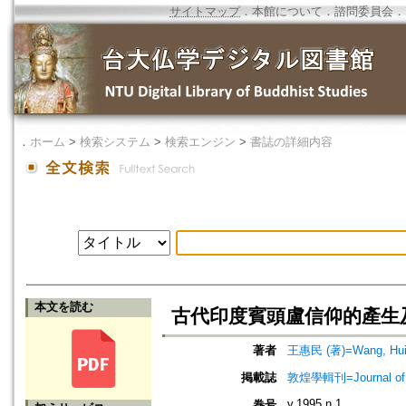
サイトマップ
．
本館について
．
諮問委員会
．
．
ホーム
>
検索システム
>
検索エンジン
>
書誌の詳細内容
本文を読む
古代印度賓頭盧信仰的產生
著者
王惠民 (著)=Wang, Hui-
掲載誌
敦煌學輯刊=Journal of D
v.1995 n.1
巻号