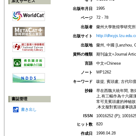
加えサービス
1995
出版年月日
72 - 78
ページ
出版者
蘭州大學敦煌學研究所
http://dhxyjs.lzu.edu.c
出版サイト
出版地
蘭州, 中國 [Lanzhou, C
資料の種類
期刊論文=Journal Artic
言語
中文=Chinese
WP1262
ノート
キーワード
跋提; 賓頭盧; 古代印
抄録
早在西魏大統年間, 
上,有三幅作為十六羅
書誌管理
常可見賓頭盧的神秘故
,本文擬對賓頭盧事蹟
書き出し
ISSN
10016252 (P); 1001625
820
ヒット数
1998.04.28
作成日