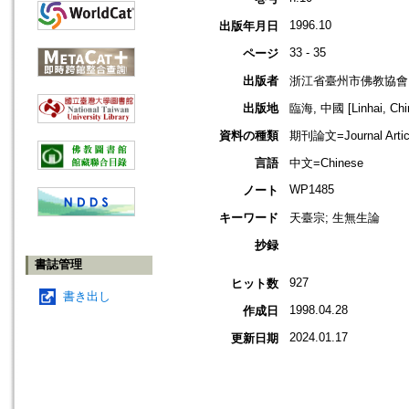
1996.10
出版年月日
33 - 35
ページ
出版者
浙江省臺州市佛教協會
出版地
臨海, 中國 [Linhai, Chi
資料の種類
期刊論文=Journal Artic
言語
中文=Chinese
WP1485
ノート
キーワード
天臺宗; 生無生論
抄録
書誌管理
927
ヒット数
書き出し
1998.04.28
作成日
2024.01.17
更新日期