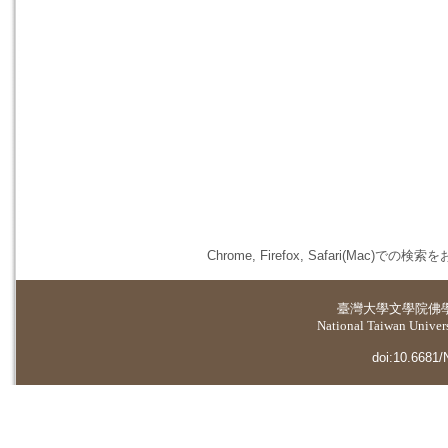
Chrome, Firefox, Safari(
臺灣大學
文學院佛
National Taiwan Universi
doi:10.6681