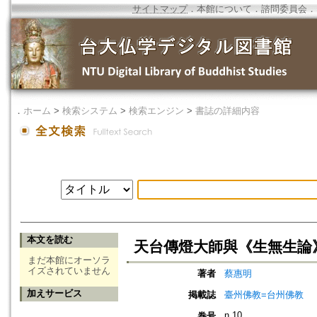
サイトマップ
．
本館について
．
諮問委員会
．
．
ホーム
>
検索システム
>
検索エンジン
>
書誌の詳細内容
本文を読む
天台傳燈大師與《生無生論
まだ本館にオーソラ
イズされていません
著者
蔡惠明
加えサービス
掲載誌
臺州佛教=台州佛教
n.10
巻号