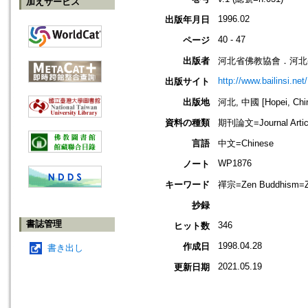
加えサービス
1996.02
出版年月日
40 - 47
ページ
出版者
河北省佛教協會．河北
http://www.bailinsi.net/
出版サイト
出版地
河北, 中國 [Hopei, Chi
資料の種類
期刊論文=Journal Artic
言語
中文=Chinese
WP1876
ノート
キーワード
禪宗=Zen Buddhism=
抄録
書誌管理
346
ヒット数
1998.04.28
作成日
書き出し
2021.05.19
更新日期