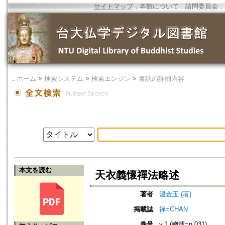
サイトマップ
．
本館について
．
諮問委員会
．
．
ホーム
>
検索システム
>
検索エンジン
>
書誌の詳細内容
本文を読む
天衣義懷禪法略述
著者
溫金玉 (著)
掲載誌
禪=CHAN
巻号
v.1 (總號=n.031)