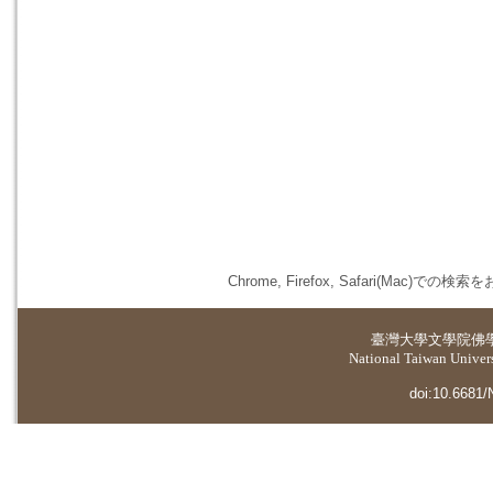
Chrome, Firefox, Safari(
臺灣大學
文學院佛
National Taiwan Universi
doi:10.6681