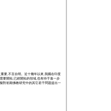
之重要,不言自明。近十幾年以來,我國在印度
需要開拓;已經開拓的領域,也有待于進一步
則擬對初期佛教研究中的其它若干問題提出一