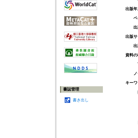
出版年
ペ
出
出版サ
出
資料の
ノ
キーワ
書誌管理
書き出し