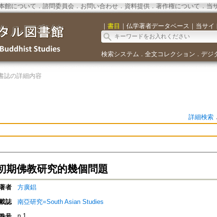
本館について
．
諮問委員会
．
お問い合わせ
．
資料提供
．
著作権について
．
当
｜
書目
｜
仏学著者データベース
｜
当サイ
検索システム
全文コレクション
デジ
．
．
書誌の詳細内容
詳細検索
初期佛教研究的幾個問題
著者
方廣錩
載誌
南亞研究=South Asian Studies
n.1
巻号