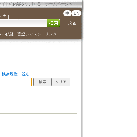
サイトの内容を引用する
．
ホームページへ
中
EN
ト内
｜
戻る
タル仏経
言語レッスン
リンク
．
．
．
検索履歴
．
説明