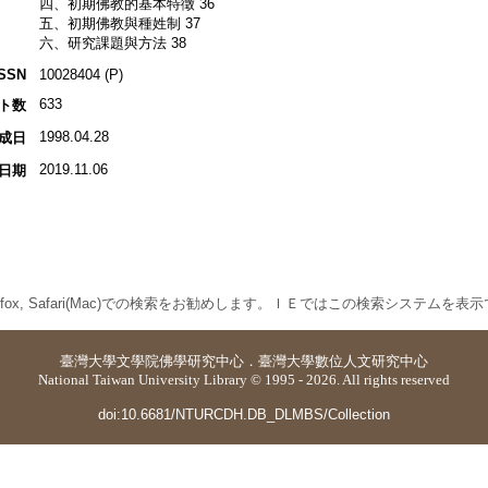
四、初期佛教的基本特徵 36
五、初期佛教與種姓制 37
六、研究課題與方法 38
ISSN
10028404 (P)
633
ト数
1998.04.28
成日
2019.11.06
日期
 Firefox, Safari(Mac)での検索をお勧めします。ＩＥではこの検索システムを
臺灣大學
文學院佛學研究中心
．
臺灣大學數位人文研究中心
National Taiwan University Library © 1995 - 2026. All rights reserved
doi:10.6681/NTURCDH.DB_DLMBS/Collection