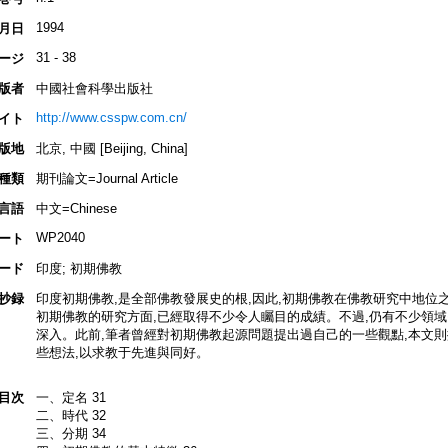
1994
月日
31 - 38
ージ
版者
中國社會科學出版社
http://www.csspw.com.cn/
イト
版地
北京, 中國 [Beijing, China]
種類
期刊論文=Journal Article
言語
中文=Chinese
WP2040
ート
ード
印度; 初期佛教
抄録
印度初期佛教,是全部佛教發展史的根,因此,初期佛教在佛教研究中地位
初期佛教的研究方面,已經取得不少令人矚目的成績。不過,仍有不少領域
深入。此前,筆者曾經對初期佛教起源問題提出過自己的一些觀點,本文
些想法,以求教于先進與同好。
目次
一、定名 31
二、時代 32
三、分期 34