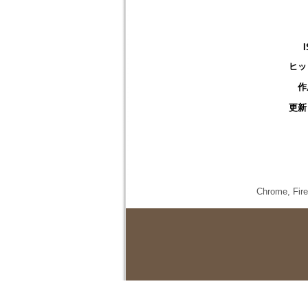
ヒッ
作
更新
Chrome,