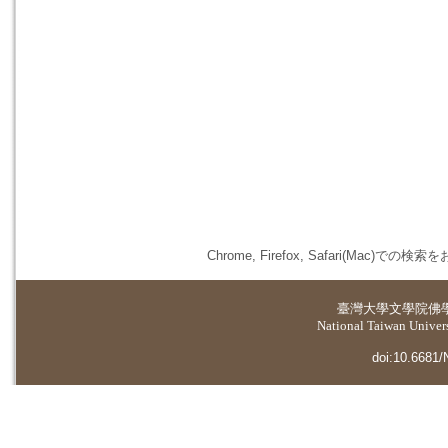
Chrome, Firefox, Safari(
臺灣大學
文學院佛
National Taiwan Universi
doi:10.6681