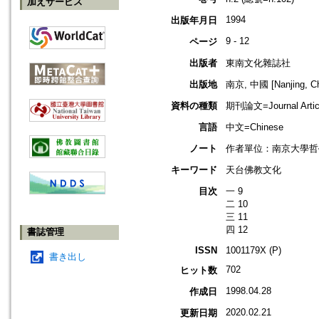
加えサービス
1994
出版年月日
9 - 12
ページ
出版者
東南文化雜誌社
出版地
南京, 中國 [Nanjing, Ch
資料の種類
期刊論文=Journal Artic
言語
中文=Chinese
ノート
作者單位：南京大學哲
キーワード
天台佛教文化
目次
一 9
二 10
三 11
四 12
書誌管理
ISSN
1001179X (P)
書き出し
702
ヒット数
1998.04.28
作成日
2020.02.21
更新日期