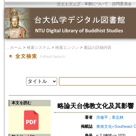
サイトマップ
．
本館について
．
諮問委員会
．
．
ホーム
>
検索システム
>
検索エンジン
>
書誌の詳細内容
本文を読む
略論天台佛教文化及其影響
著者
洪修平
;
韋志林
掲載誌
東南文化=Southeast Cu
巻号
n.2 (總號=n.102)