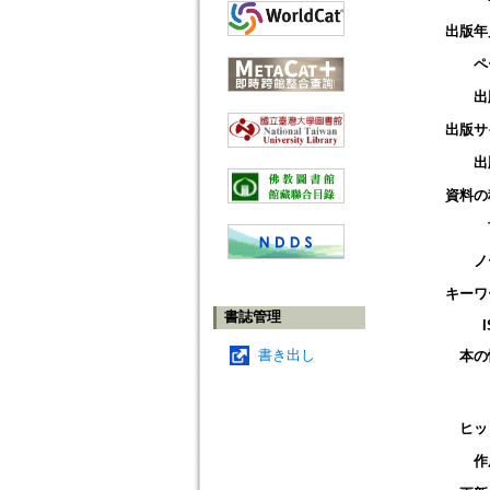
出版年
ペ
出
出版サ
出
資料の
ノ
キーワ
書誌管理
書き出し
本の
ヒッ
作