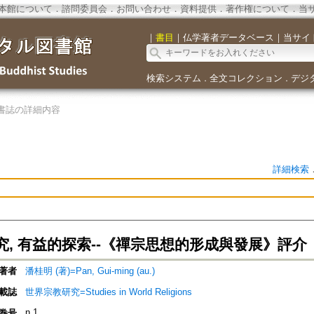
本館について
．
諮問委員会
．
お問い合わせ
．
資料提供
．
著作権について
．
当
｜
書目
｜
仏学著者データベース
｜
当サイ
検索システム
全文コレクション
デジ
．
．
書誌の詳細内容
詳細検索
究, 有益的探索--《禪宗思想的形成與發展》評介
著者
潘桂明 (著)=Pan, Gui-ming (au.)
載誌
世界宗教研究=Studies in World Religions
n.1
巻号