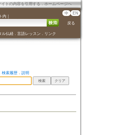
サイトの内容を引用する
．
ホームページへ
中
EN
ト内
｜
戻る
タル仏経
言語レッスン
リンク
．
．
．
検索履歴
．
説明