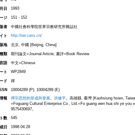
1993
月日
151 - 152
ージ
版者
中國社會科學院世界宗教研究所雜誌社
http://iwr.cass.cn/
イト
版地
北京, 中國 [Beijing, China]
種類
期刊論文=Journal Article; 書評=Book Review
言語
中文=Chinese
WP2849
ート
ード
禪
ISSN
10004289 (P); 10004289 (E)
情報
禪宗思想的形成與發展
。
洪修平
。高雄縣, 臺灣 [Kaohsiung hsien
=Foguang Cultural Enterprise Co., Ltd.=Fo guang wen hua shi ye yo
9575430697。
545
ト数
1998.04.28
成日