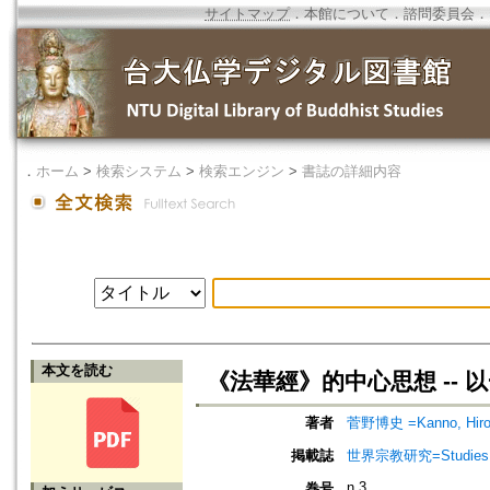
サイトマップ
．
本館について
．
諮問委員会
．
．
ホーム
>
検索システム
>
検索エンジン
>
書誌の詳細内容
本文を読む
《法華經》的中心思想 -- 
著者
菅野博史 =Kanno, Hiro
掲載誌
世界宗教研究=Studies in 
n.3
巻号