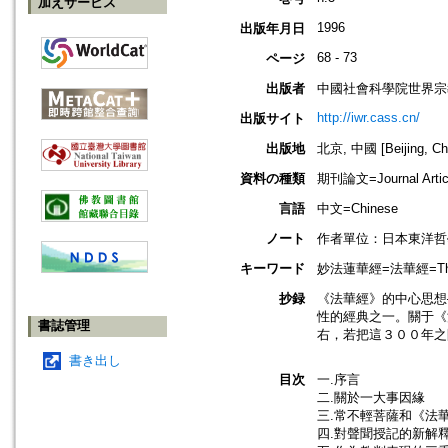
加えサービス
1996
出版年月日
68 - 73
ページ
出版者
中國社會科學院世界宗
http://iwr.cass.cn/
出版サイト
出版地
北京, 中國 [Beijing, Ch
資料の種類
期刊論文=Journal Artic
言語
中文=Chinese
ノート
作者單位：日本東洋哲
キーワード
妙法蓮華經=法華經=The Lo
抄録
《法華經》的中心思想
性的經典之一。關于《
書誌管理
右，若把這３００年之
書き出し
目次
一.序言
二.關於一大事因緣
三.常不輕菩薩和《法
四.對聲聞授記的新解