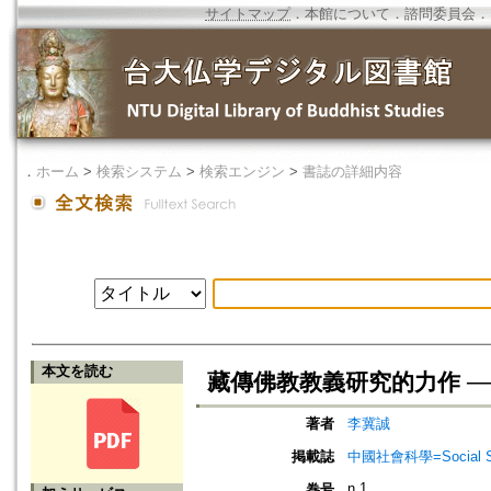
サイトマップ
．
本館について
．
諮問委員会
．
．
ホーム
>
検索システム
>
検索エンジン
>
書誌の詳細内容
本文を読む
藏傳佛教教義研究的力作 ─
著者
李冀誠
掲載誌
中國社會科學=Social Sci
n.1
巻号