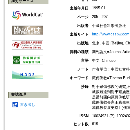
加えサービス
1995.01
出版年月日
205 - 207
ページ
出版者
中國社會科學出版社
http://www.csspw.com
出版サイト
出版地
北京, 中國 [Beijing, Ch
資料の種類
期刊論文=Journal Artic
言語
中文=Chinese
ノート
作者單位：中國社會科
キーワード
藏傳佛教=Tibetan Bud
抄録
對于藏傳佛教的研究,
就很難達到對于藏族歷
書誌管理
是當前國內藏傳佛教研
藏傳佛教專家王森先生
書き出し
藏佛教發展史略》)側重
ISSN
10024921 (P); 1002492
619
ヒット数