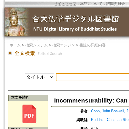
サイトマップ
．
本館について
．
諮問委員会
．
．
ホーム
>
検索システム
>
検索エンジン
>
書誌の詳細内容
本文を読む
Incommensurability: Can 
Cobb, John Boswell, Jr
著者
Buddhist-Christian Stu
掲載誌
v.16
巻号