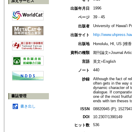
加えサービス
1996
出版年月日
39 - 45
ページ
University of Hawai'i 
出版者
http://www.uhpress.haw
出版サイト
出版地
Honolulu, HI, US 
資料の種類
期刊論文=Journal Artic
言語
英文=English
440
ノート
Although the fact of r
抄録
often gets in the way 
dynamic character of t
dialogue. If comparativ
書誌管理
one of the most fruitf
ends with ten theses t
書き出し
ISSN
08820945 (P); 1527947
DOI
10.2307/1390149
536
ヒット数