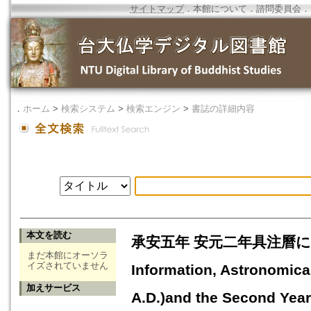
サイトマップ
．
本館について
．
諮問委員会
．
．
ホーム
>
検索システム
>
検索エンジン
>
書誌の詳細内容
本文を読む
承安五年 安元二年具注曆について(上
まだ本館にオーソラ
イズされていません
Information, Astronomical 
加えサービス
A.D.)and the Second Year