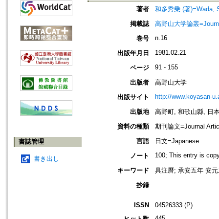
著者
和多秀乗 (著)=Wada, Shu
掲載誌
高野山大学論叢=Journal
n.16
巻号
1981.02.21
出版年月日
91 - 155
ページ
出版者
高野山大学
http://www.koyasan-u.a
出版サイト
出版地
高野町, 和歌山縣, 日本 [K
資料の種類
期刊論文=Journal Artic
言語
日文=Japanese
書誌管理
100; This entry is co
ノート
書き出し
キーワード
具注曆; 承安五年 安元
抄録
ISSN
04526333 (P)
445
ヒット数