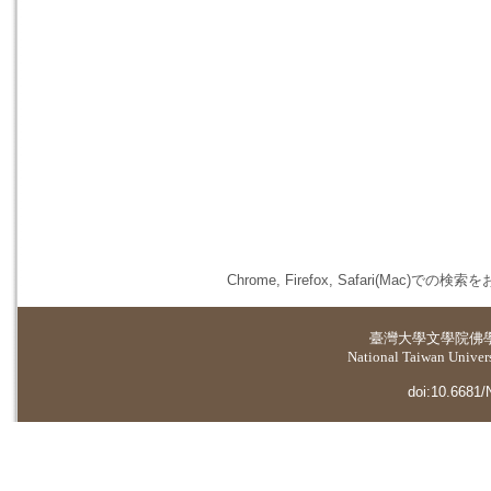
Chrome, Firefox, Safari(
臺灣大學
文學院佛
National Taiwan Universi
doi:10.6681