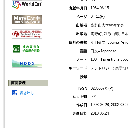
1964.06.15
出版年月日
9 - 11(R)
ページ
出版者
高野山大学密教学会
出版地
高野町, 和歌山縣, 日本 [K
資料の種類
期刊論文=Journal Artic
言語
日文=Japanese
100; This entry is co
ノート
キーワード
メソドロジー; 宗学研究
抄録
書誌管理
ISSN
0286567X (P)
書き出し
534
ヒット数
1998.04.28; 2002.08.2
作成日
2018.05.24
更新日期