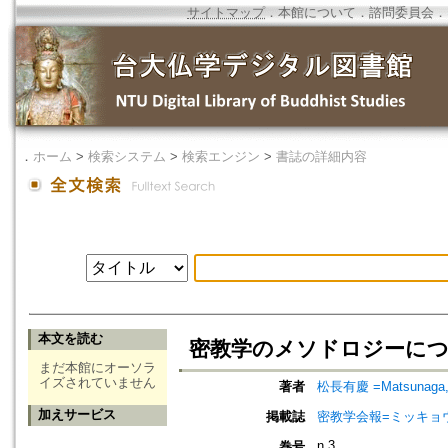
サイトマップ
．
本館について
．
諮問委員会
．
．
ホーム
>
検索システム
>
検索エンジン
>
書誌の詳細内容
本文を読む
密教学のメソドロジーに
まだ本館にオーソラ
イズされていません
著者
松長有慶 =Matsunaga, 
加えサービス
掲載誌
密教学会報=ミッキョ
n.3
巻号