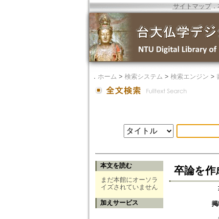
サイトマップ
．
．
ホーム
>
検索システム
>
検索エンジン
>
本文を読む
卒論を作
まだ本館にオーソラ
イズされていません
加えサービス
掲