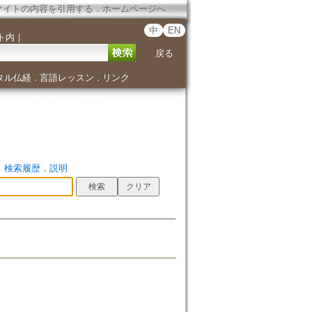
サイトの内容を引用する
．
ホームページへ
中
EN
ト内
｜
戻る
タル仏経
言語レッスン
リンク
．
．
．
検索履歴
．
説明