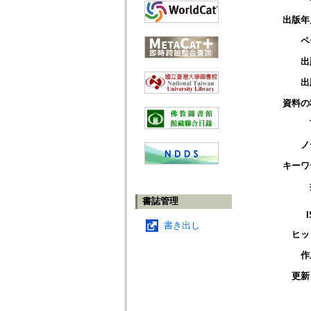
出版年
ペ
出
出
資料の
ノ
キーワ
書誌管理
書き出し
ヒッ
作
更新