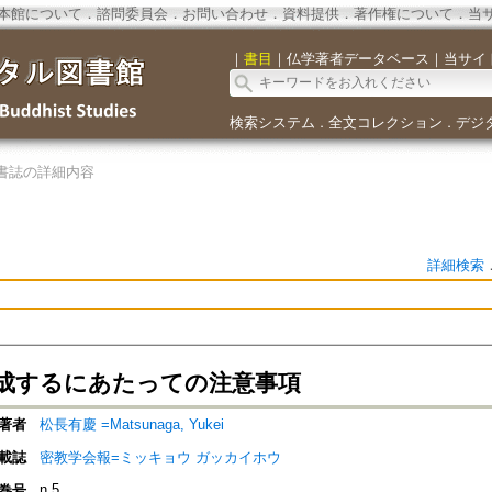
本館について
．
諮問委員会
．
お問い合わせ
．
資料提供
．
著作権について
．
当
｜
書目
｜
仏学著者データベース
｜
当サイ
検索システム
全文コレクション
デジ
．
．
書誌の詳細内容
詳細検索
成するにあたっての注意事項
著者
松長有慶 =Matsunaga, Yukei
載誌
密教学会報=ミッキョウ ガッカイホウ
n.5
巻号