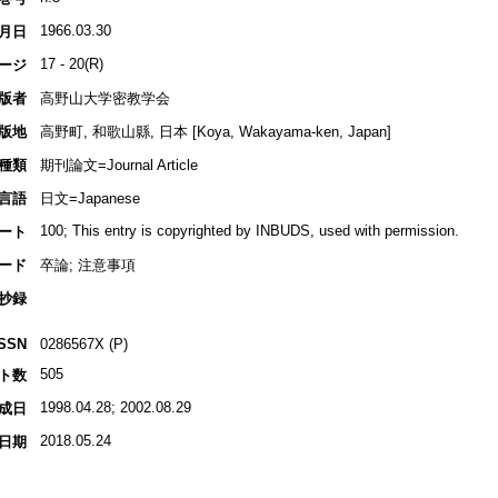
1966.03.30
月日
17 - 20(R)
ージ
版者
高野山大学密教学会
版地
高野町, 和歌山縣, 日本 [Koya, Wakayama-ken, Japan]
種類
期刊論文=Journal Article
言語
日文=Japanese
100; This entry is copyrighted by INBUDS, used with permission.
ート
ード
卒論; 注意事項
抄録
ISSN
0286567X (P)
505
ト数
1998.04.28; 2002.08.29
成日
2018.05.24
日期