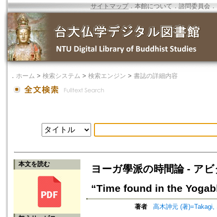
サイトマップ
．
本館について
．
諮問委員会
．
．
ホーム
>
検索システム
>
検索エンジン
>
書誌の詳細内容
本文を読む
ヨーガ學派の時間論 - アビダルマ
“Time found in the Yoga
著者
高木訷元 (著)=Takagi, Sh