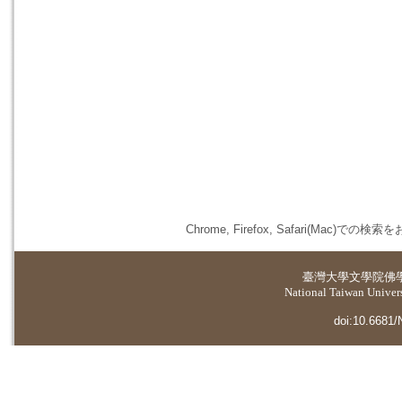
Chrome, Firefox, Safari(
臺灣大學
文學院佛
National Taiwan Universi
doi:10.6681