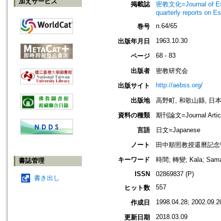
加えサービス
掲載誌
密教文化=Journal of Es
quarterly reports on E
n.64/65
巻号
1963.10.30
出版年月日
68 - 83
ページ
出版者
密教研究会
http://aebss.org/
出版サイト
出版地
高野町, 和歌山縣, 日本 [Ko
資料の種類
期刊論文=Journal Artic
言語
日文=Japanese
ノート
田中順照教授還曆記念號; 100; T
キーワード
時間; 轉變; Kala; S
書誌管理
ISSN
02869837 (P)
書き出し
557
ヒット数
1998.04.28; 2002.09.2
作成日
2018.03.09
更新日期