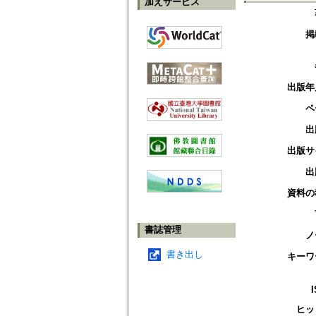
加えサービス
掲
出版年
ペ
出
出版サ
出
資料の
書誌管理
ノ
書き出し
キーワ
ヒッ