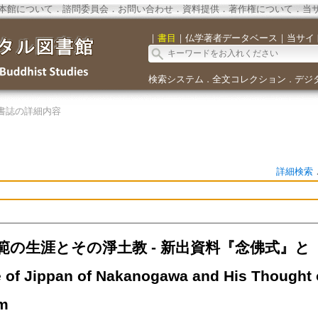
本館について
．
諮問委員会
．
お問い合わせ
．
資料提供
．
著作権について
．
当
｜
書目
｜
仏学著者データベース
｜
当サイ
検索システム
全文コレクション
デジ
．
．
書誌の詳細内容
詳細検索
範の生涯とその淨土教 - 新出資料『念佛式』
e of Jippan of Nakanogawa and His Thought 
m