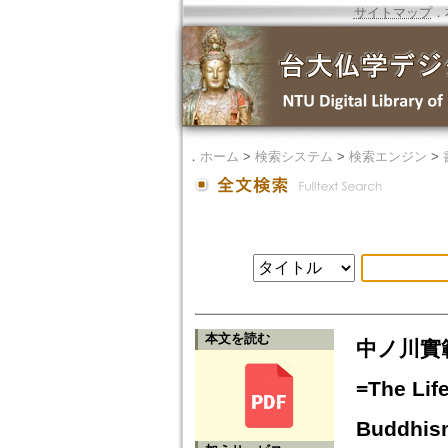
サイトマップ
．
．
ホーム
>
検索システム
>
検索エンジン
>
本文を読む
中ノ川實
=The Lif
Buddhis