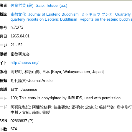
著者
佐藤哲英 (著)=Sato, Tetsuei (au.)
載誌
密教文化=Journal of Esoteric Buddhism=ミッキョウ ブンカ=Quarterly rep
quarterly reports on Esoteric Buddhism=Repcrits on the esteric buddh
n.71/72
巻号
1965.04.01
月日
21 - 52
ージ
版者
密教研究会
http://aebss.org/
イト
版地
高野町, 和歌山縣, 日本 [Koya, Wakayama-ken, Japan]
種類
期刊論文=Journal Article
言語
日文=Japanese
100; This entry is copyrighted by INBUDS, used with permission.
ート
ード
阿彌陀私記; 阿彌陀秘釋; 往生要集; 覺禪鈔; 念佛式; 秘鈔問答; 病中修行記
中川ノ實範; 賴瑜; 覺鍐
ISSN
02869837 (P)
674
ト数