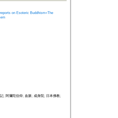
orts on Esoteric Buddhism=The
isem
; 阿彌陀信仰; 血脈; 成身院; 日本佛教;