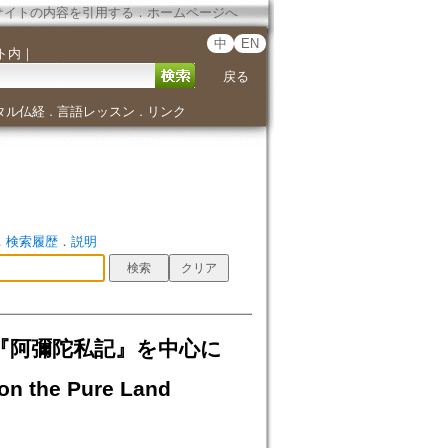
サイトの内容を引用する
．
ホームページへ
中
EN
ト内
｜
戻る
タル仏経
言語レッスン
リンク
．
．
．
検索履歴
．
説明
と『阿彌陀私記』を中心に
on the Pure Land